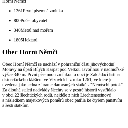
Horní Němčí
1261
První písemná zmínka
800
Počet obyvatel
340
Metrů nad mořem
1805
Hektarů
Obec Horní Němčí
Obec Horní Němčí se nachází v pohraniční části jihovýchodní
Moravy na úpatí Bílých Karpat pod Velkou Javořinou v nadmořské
výšce 340 m. První písemnou zmínkou o obci je Zakládací listina
cisterciáckého kláštera ve Vizovicích z roku 1261, ve které je
uvedena jako jedna z hranic darovaných statků - "Nemtschi potok".
Za dlouhá staletí nadvlády šlechty se v pestré historii vystřídalo
v obci 22 šlechtických rodů, nejdéle z nich Liechtensteinové
a následkem majetkových poměrů obec patřila ke čtyřem panstvím
a šesti statkům.