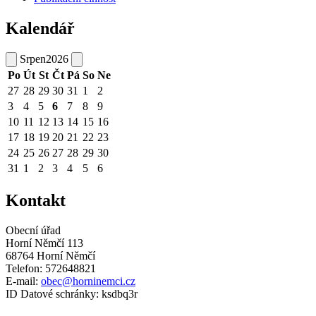
Kalendář
Srpen
2026
Po
Út
St
Čt
Pá
So
Ne
27
28
29
30
31
1
2
3
4
5
6
7
8
9
10
11
12
13
14
15
16
17
18
19
20
21
22
23
24
25
26
27
28
29
30
31
1
2
3
4
5
6
Kontakt
Obecní úřad
Horní Němčí 113
68764 Horní Němčí
Telefon: 572648821
E-mail:
obec@horninemci.cz
ID Datové schránky: ksdbq3r