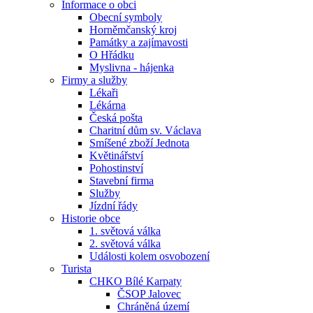
Informace o obci
Obecní symboly
Horněmčanský kroj
Památky a zajímavosti
O Hřádku
Myslivna - hájenka
Firmy a služby
Lékaři
Lékárna
Česká pošta
Charitní dům sv. Václava
Smíšené zboží Jednota
Květinářství
Pohostinství
Stavební firma
Služby
Jízdní řády
Historie obce
1. světová válka
2. světová válka
Události kolem osvobození
Turista
CHKO Bílé Karpaty
ČSOP Jalovec
Chráněná území