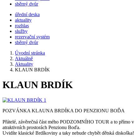
sběrný dvůr
úřední deska
aktuality
rozhlas
služby
rezervační systém
sběrný dvůr
Úvodní stránka
Aktuálně
Aktuality
KLAUN BRDÍK
KLAUN BRDÍK
POZVÁNKA KLAUNA BRDÍKA DO PENZIONU BOĎA
Přátelé, závěrečná část mého PODZOMNÍHO TOUR a to přímo v
atraktivních prostorách Penzionu Boďa.
Uvidíte klasické Brdíkoviny a taky nebude chybět dětská diskoška!