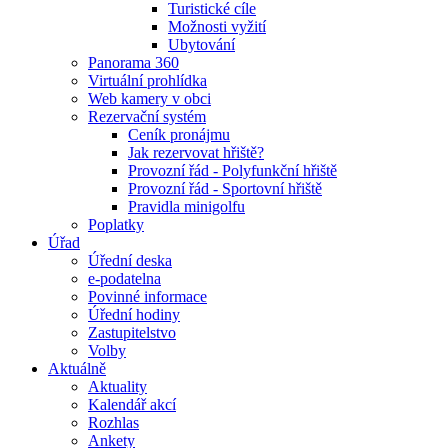
Turistické cíle
Možnosti vyžití
Ubytování
Panorama 360
Virtuální prohlídka
Web kamery v obci
Rezervační systém
Ceník pronájmu
Jak rezervovat hřiště?
Provozní řád - Polyfunkční hřiště
Provozní řád - Sportovní hřiště
Pravidla minigolfu
Poplatky
Úřad
Úřední deska
e-podatelna
Povinné informace
Úřední hodiny
Zastupitelstvo
Volby
Aktuálně
Aktuality
Kalendář akcí
Rozhlas
Ankety