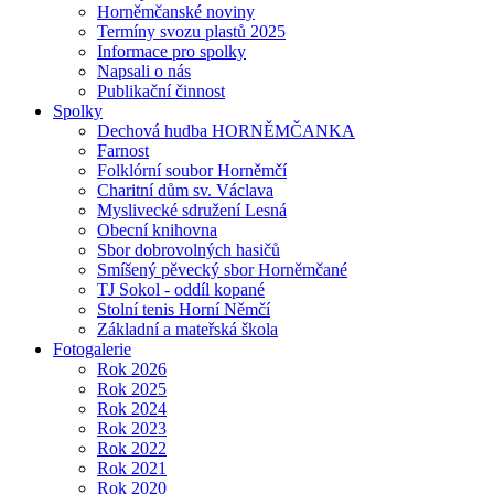
Horněmčanské noviny
Termíny svozu plastů 2025
Informace pro spolky
Napsali o nás
Publikační činnost
Spolky
Dechová hudba HORNĚMČANKA
Farnost
Folklórní soubor Horněmčí
Charitní dům sv. Václava
Myslivecké sdružení Lesná
Obecní knihovna
Sbor dobrovolných hasičů
Smíšený pěvecký sbor Horněmčané
TJ Sokol - oddíl kopané
Stolní tenis Horní Němčí
Základní a mateřská škola
Fotogalerie
Rok 2026
Rok 2025
Rok 2024
Rok 2023
Rok 2022
Rok 2021
Rok 2020