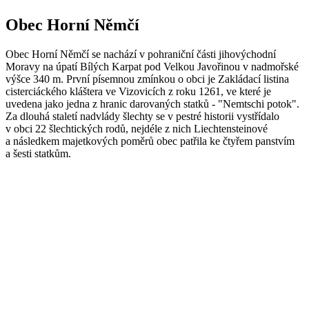
Obec Horní Němčí
Obec Horní Němčí se nachází v pohraniční části jihovýchodní
Moravy na úpatí Bílých Karpat pod Velkou Javořinou v nadmořské
výšce 340 m. První písemnou zmínkou o obci je Zakládací listina
cisterciáckého kláštera ve Vizovicích z roku 1261, ve které je
uvedena jako jedna z hranic darovaných statků - "Nemtschi potok".
Za dlouhá staletí nadvlády šlechty se v pestré historii vystřídalo
v obci 22 šlechtických rodů, nejdéle z nich Liechtensteinové
a následkem majetkových poměrů obec patřila ke čtyřem panstvím
a šesti statkům.