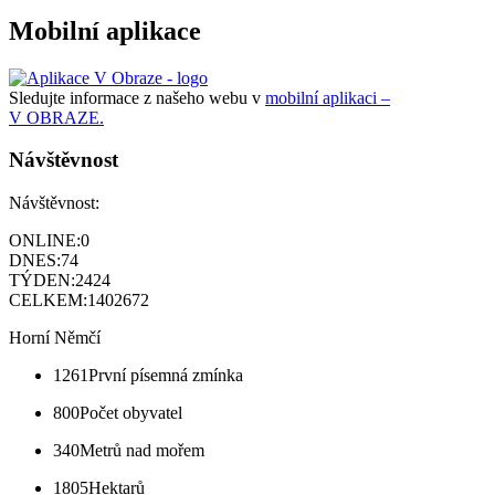
Mobilní aplikace
Sledujte informace z našeho webu v
mobilní aplikaci –
V OBRAZE.
Návštěvnost
Návštěvnost:
ONLINE:
0
DNES:
74
TÝDEN:
2424
CELKEM:
1402672
Horní Němčí
1261
První písemná zmínka
800
Počet obyvatel
340
Metrů nad mořem
1805
Hektarů