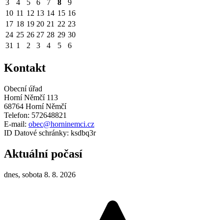
3
4
5
6
7
8
9
10
11
12
13
14
15
16
17
18
19
20
21
22
23
24
25
26
27
28
29
30
31
1
2
3
4
5
6
Kontakt
Obecní úřad
Horní Němčí 113
68764 Horní Němčí
Telefon: 572648821
E-mail:
obec@horninemci.cz
ID Datové schránky: ksdbq3r
Aktuální počasí
dnes, sobota 8. 8. 2026