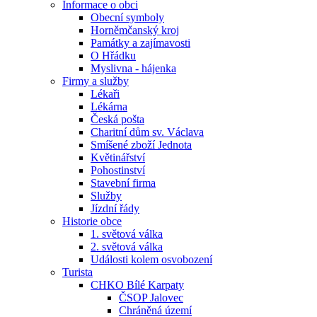
Informace o obci
Obecní symboly
Horněmčanský kroj
Památky a zajímavosti
O Hřádku
Myslivna - hájenka
Firmy a služby
Lékaři
Lékárna
Česká pošta
Charitní dům sv. Václava
Smíšené zboží Jednota
Květinářství
Pohostinství
Stavební firma
Služby
Jízdní řády
Historie obce
1. světová válka
2. světová válka
Události kolem osvobození
Turista
CHKO Bílé Karpaty
ČSOP Jalovec
Chráněná území