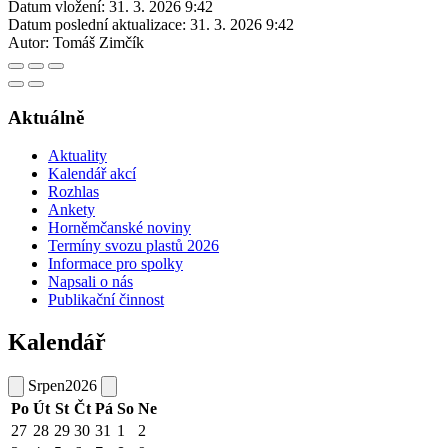
Datum vložení:
31. 3. 2026 9:42
Datum poslední aktualizace:
31. 3. 2026 9:42
Autor:
Tomáš Zimčík
Aktuálně
Aktuality
Kalendář akcí
Rozhlas
Ankety
Horněmčanské noviny
Termíny svozu plastů 2026
Informace pro spolky
Napsali o nás
Publikační činnost
Kalendář
Srpen
2026
Po
Út
St
Čt
Pá
So
Ne
27
28
29
30
31
1
2