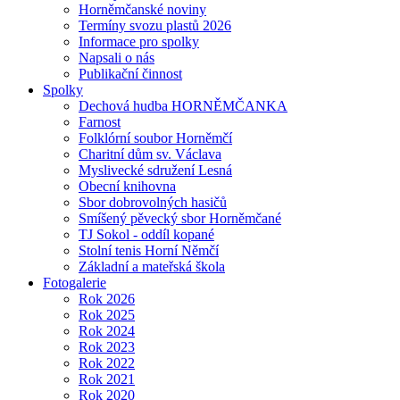
Horněmčanské noviny
Termíny svozu plastů 2026
Informace pro spolky
Napsali o nás
Publikační činnost
Spolky
Dechová hudba HORNĚMČANKA
Farnost
Folklórní soubor Horněmčí
Charitní dům sv. Václava
Myslivecké sdružení Lesná
Obecní knihovna
Sbor dobrovolných hasičů
Smíšený pěvecký sbor Horněmčané
TJ Sokol - oddíl kopané
Stolní tenis Horní Němčí
Základní a mateřská škola
Fotogalerie
Rok 2026
Rok 2025
Rok 2024
Rok 2023
Rok 2022
Rok 2021
Rok 2020