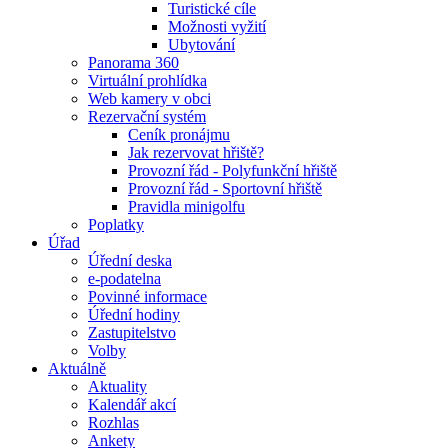
Turistické cíle
Možnosti vyžití
Ubytování
Panorama 360
Virtuální prohlídka
Web kamery v obci
Rezervační systém
Ceník pronájmu
Jak rezervovat hřiště?
Provozní řád - Polyfunkční hřiště
Provozní řád - Sportovní hřiště
Pravidla minigolfu
Poplatky
Úřad
Úřední deska
e-podatelna
Povinné informace
Úřední hodiny
Zastupitelstvo
Volby
Aktuálně
Aktuality
Kalendář akcí
Rozhlas
Ankety