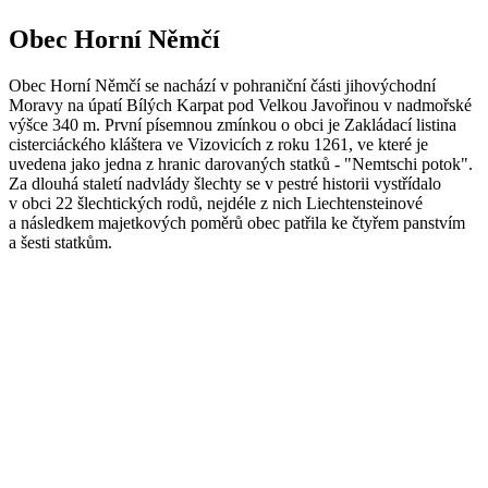
Obec Horní Němčí
Obec Horní Němčí se nachází v pohraniční části jihovýchodní
Moravy na úpatí Bílých Karpat pod Velkou Javořinou v nadmořské
výšce 340 m. První písemnou zmínkou o obci je Zakládací listina
cisterciáckého kláštera ve Vizovicích z roku 1261, ve které je
uvedena jako jedna z hranic darovaných statků - "Nemtschi potok".
Za dlouhá staletí nadvlády šlechty se v pestré historii vystřídalo
v obci 22 šlechtických rodů, nejdéle z nich Liechtensteinové
a následkem majetkových poměrů obec patřila ke čtyřem panstvím
a šesti statkům.