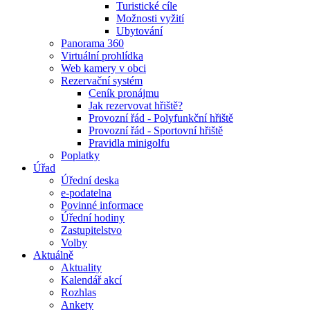
Turistické cíle
Možnosti vyžití
Ubytování
Panorama 360
Virtuální prohlídka
Web kamery v obci
Rezervační systém
Ceník pronájmu
Jak rezervovat hřiště?
Provozní řád - Polyfunkční hřiště
Provozní řád - Sportovní hřiště
Pravidla minigolfu
Poplatky
Úřad
Úřední deska
e-podatelna
Povinné informace
Úřední hodiny
Zastupitelstvo
Volby
Aktuálně
Aktuality
Kalendář akcí
Rozhlas
Ankety