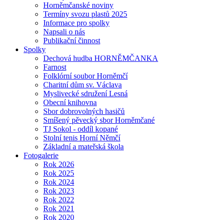
Horněmčanské noviny
Termíny svozu plastů 2025
Informace pro spolky
Napsali o nás
Publikační činnost
Spolky
Dechová hudba HORNĚMČANKA
Farnost
Folklórní soubor Horněmčí
Charitní dům sv. Václava
Myslivecké sdružení Lesná
Obecní knihovna
Sbor dobrovolných hasičů
Smíšený pěvecký sbor Horněmčané
TJ Sokol - oddíl kopané
Stolní tenis Horní Němčí
Základní a mateřská škola
Fotogalerie
Rok 2026
Rok 2025
Rok 2024
Rok 2023
Rok 2022
Rok 2021
Rok 2020