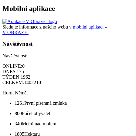
Mobilní aplikace
Sledujte informace z našeho webu v
mobilní aplikaci –
V OBRAZE.
Návštěvnost
Návštěvnost:
ONLINE:
0
DNES:
175
TÝDEN:
1962
CELKEM:
1402210
Horní Němčí
1261
První písemná zmínka
800
Počet obyvatel
340
Metrů nad mořem
1805
Hektarů