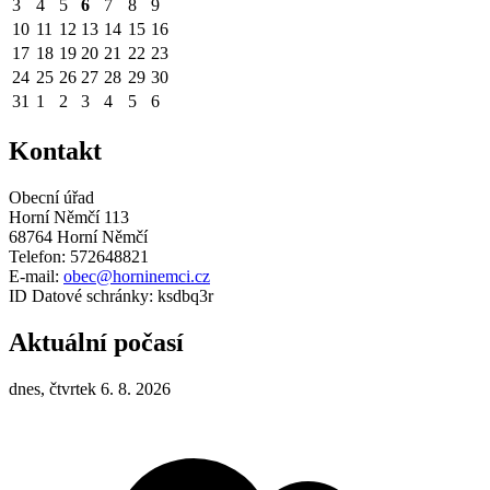
3
4
5
6
7
8
9
10
11
12
13
14
15
16
17
18
19
20
21
22
23
24
25
26
27
28
29
30
31
1
2
3
4
5
6
Kontakt
Obecní úřad
Horní Němčí 113
68764 Horní Němčí
Telefon: 572648821
E-mail:
obec@horninemci.cz
ID Datové schránky: ksdbq3r
Aktuální počasí
dnes, čtvrtek 6. 8. 2026