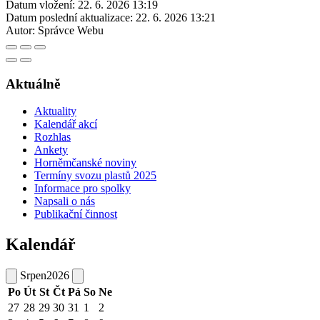
Datum vložení:
22. 6. 2026 13:19
Datum poslední aktualizace:
22. 6. 2026 13:21
Autor:
Správce Webu
Aktuálně
Aktuality
Kalendář akcí
Rozhlas
Ankety
Horněmčanské noviny
Termíny svozu plastů 2025
Informace pro spolky
Napsali o nás
Publikační činnost
Kalendář
Srpen
2026
Po
Út
St
Čt
Pá
So
Ne
27
28
29
30
31
1
2