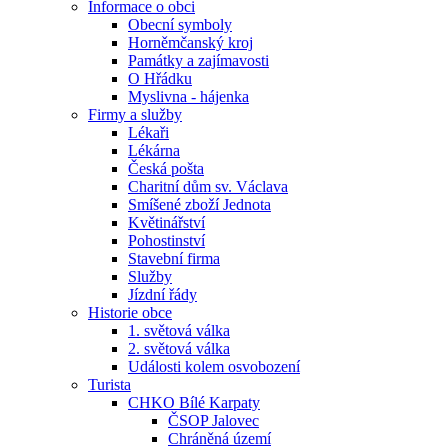
Informace o obci
Obecní symboly
Horněmčanský kroj
Památky a zajímavosti
O Hřádku
Myslivna - hájenka
Firmy a služby
Lékaři
Lékárna
Česká pošta
Charitní dům sv. Václava
Smíšené zboží Jednota
Květinářství
Pohostinství
Stavební firma
Služby
Jízdní řády
Historie obce
1. světová válka
2. světová válka
Události kolem osvobození
Turista
CHKO Bílé Karpaty
ČSOP Jalovec
Chráněná území