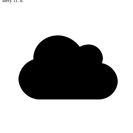
úterý
11. 8.