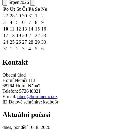
Srpen
2026
Po
Út
St
Čt
Pá
So
Ne
27
28
29
30
31
1
2
3
4
5
6
7
8
9
10
11
12
13
14
15
16
17
18
19
20
21
22
23
24
25
26
27
28
29
30
31
1
2
3
4
5
6
Kontakt
Obecní úřad
Horní Němčí 113
68764 Horní Němčí
Telefon: 572648821
E-mail:
obec@horninemci.cz
ID Datové schránky: ksdbq3r
Aktuální počasí
dnes, pondělí 10. 8. 2026