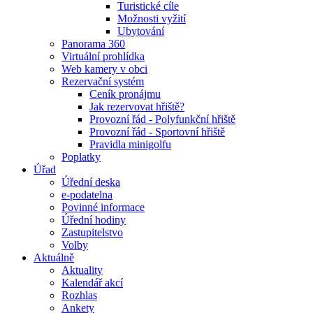
Turistické cíle
Možnosti vyžití
Ubytování
Panorama 360
Virtuální prohlídka
Web kamery v obci
Rezervační systém
Ceník pronájmu
Jak rezervovat hřiště?
Provozní řád - Polyfunkční hřiště
Provozní řád - Sportovní hřiště
Pravidla minigolfu
Poplatky
Úřad
Úřední deska
e-podatelna
Povinné informace
Úřední hodiny
Zastupitelstvo
Volby
Aktuálně
Aktuality
Kalendář akcí
Rozhlas
Ankety