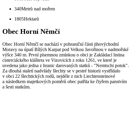
340
Metrů nad mořem
1805
Hektarů
Obec Horní Němčí
Obec Horní Němčí se nachází v pohraniční části jihovýchodní
Moravy na úpatí Bílých Karpat pod Velkou Javořinou v nadmořské
výšce 340 m. První písemnou zmínkou o obci je Zakládací listina
cisterciáckého kláštera ve Vizovicích z roku 1261, ve které je
uvedena jako jedna z hranic darovaných statků - "Nemtschi potok".
Za dlouhá staletí nadvlády šlechty se v pestré historii vystřídalo
v obci 22 šlechtických rodů, nejdéle z nich Liechtensteinové
a následkem majetkových poměrů obec patřila ke čtyřem panstvím
a šesti statkům.