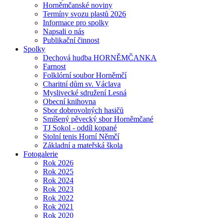
Horněmčanské noviny
Termíny svozu plastů 2026
Informace pro spolky
Napsali o nás
Publikační činnost
Spolky
Dechová hudba HORNĚMČANKA
Farnost
Folklórní soubor Horněmčí
Charitní dům sv. Václava
Myslivecké sdružení Lesná
Obecní knihovna
Sbor dobrovolných hasičů
Smíšený pěvecký sbor Horněmčané
TJ Sokol - oddíl kopané
Stolní tenis Horní Němčí
Základní a mateřská škola
Fotogalerie
Rok 2026
Rok 2025
Rok 2024
Rok 2023
Rok 2022
Rok 2021
Rok 2020