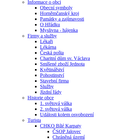
Informace o obci
Obecní symboly
Horněmčanský kroj
Památky a zajímavosti
O Hřádku
Myslivna - hájenka
Firmy a služby
Lékaři
Lékárna
Česká pošta
Charitní dům sv. Václava
Smíšené zboží Jednota
Květinářství
Pohostinství
Stavební firma
Služby
Jízdní řády
Historie obce
1. světová válka
2. světová válka
Události kolem osvobození
Turista
CHKO Bílé Karpaty
ČSOP Jalovec
Chráněná území