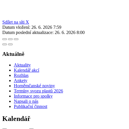
Sdílet na síti X
Datum vložení:
26. 6. 2026 7:59
Datum poslední aktualizace:
26. 6. 2026 8:00
Aktuálně
Aktuality
Kalendář akcí
Rozhlas
Ankety
Horněmčanské noviny
Termíny svozu plastů 2026
Informace pro spolky
Napsali o nás
Publikační činnost
Kalendář