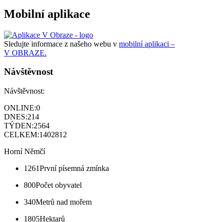
Mobilní aplikace
Sledujte informace z našeho webu v
mobilní aplikaci –
V OBRAZE.
Návštěvnost
Návštěvnost:
ONLINE:
0
DNES:
214
TÝDEN:
2564
CELKEM:
1402812
Horní Němčí
1261
První písemná zmínka
800
Počet obyvatel
340
Metrů nad mořem
1805
Hektarů