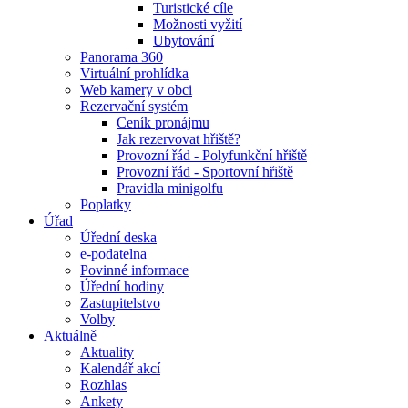
Turistické cíle
Možnosti vyžití
Ubytování
Panorama 360
Virtuální prohlídka
Web kamery v obci
Rezervační systém
Ceník pronájmu
Jak rezervovat hřiště?
Provozní řád - Polyfunkční hřiště
Provozní řád - Sportovní hřiště
Pravidla minigolfu
Poplatky
Úřad
Úřední deska
e-podatelna
Povinné informace
Úřední hodiny
Zastupitelstvo
Volby
Aktuálně
Aktuality
Kalendář akcí
Rozhlas
Ankety