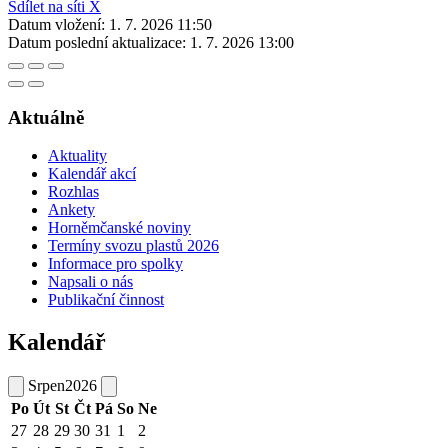
Sdílet na síti X
Datum vložení:
1. 7. 2026 11:50
Datum poslední aktualizace:
1. 7. 2026 13:00
Aktuálně
Aktuality
Kalendář akcí
Rozhlas
Ankety
Horněmčanské noviny
Termíny svozu plastů 2026
Informace pro spolky
Napsali o nás
Publikační činnost
Kalendář
Srpen
2026
Po
Út
St
Čt
Pá
So
Ne
27
28
29
30
31
1
2