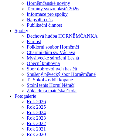
Horněmčanské noviny
Termíny svozu plastů 2026
Informace pro spolky
Napsali o nás
Publikační činnost
Spolky
Dechová hudba HORNĚMČANKA
Farnost
Folklórní soubor Horněmčí
Charitní dům sv. Václava
Myslivecké sdružení Lesná
Obecní knihovna
Sbor dobrovolných hasičů
Smíšený pěvecký sbor Horněmčané
TJ Sokol - oddíl kopané
Stolní tenis Horní Němčí
Základní a mateřská škola
Fotogalerie
Rok 2026
Rok 2025
Rok 2024
Rok 2023
Rok 2022
Rok 2021
Rok 2020