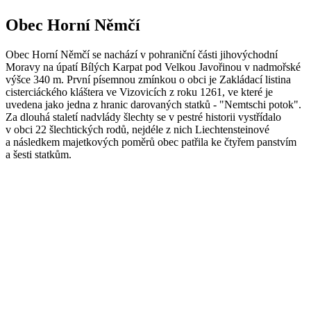
Obec Horní Němčí
Obec Horní Němčí se nachází v pohraniční části jihovýchodní
Moravy na úpatí Bílých Karpat pod Velkou Javořinou v nadmořské
výšce 340 m. První písemnou zmínkou o obci je Zakládací listina
cisterciáckého kláštera ve Vizovicích z roku 1261, ve které je
uvedena jako jedna z hranic darovaných statků - "Nemtschi potok".
Za dlouhá staletí nadvlády šlechty se v pestré historii vystřídalo
v obci 22 šlechtických rodů, nejdéle z nich Liechtensteinové
a následkem majetkových poměrů obec patřila ke čtyřem panstvím
a šesti statkům.