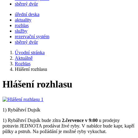
sběrný dvůr
úřední deska
aktuality
rozhlas
služby
rezervační systém
sběrný dvůr
Úvodní stránka
Aktuálně
Rozhlas
Hlášení rozhlasu
Hlášení rozhlasu
1) Rybářství Dujsík
1) Rybářství Dujsík bude zítra
2.července v 9:00
u prodejny
potravin JEDNOTA prodávat živé ryby. V nabídce bude kapr, kapří
půlky a pstruh. Na požádání je možné ryby vykuchat.