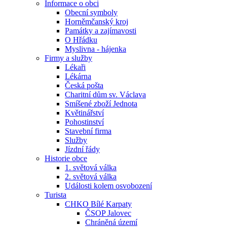
Informace o obci
Obecní symboly
Horněmčanský kroj
Památky a zajímavosti
O Hřádku
Myslivna - hájenka
Firmy a služby
Lékaři
Lékárna
Česká pošta
Charitní dům sv. Václava
Smíšené zboží Jednota
Květinářství
Pohostinství
Stavební firma
Služby
Jízdní řády
Historie obce
1. světová válka
2. světová válka
Události kolem osvobození
Turista
CHKO Bílé Karpaty
ČSOP Jalovec
Chráněná území