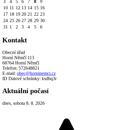
3
4
5
6
7
8
9
10
11
12
13
14
15
16
17
18
19
20
21
22
23
24
25
26
27
28
29
30
31
1
2
3
4
5
6
Kontakt
Obecní úřad
Horní Němčí 113
68764 Horní Němčí
Telefon: 572648821
E-mail:
obec@horninemci.cz
ID Datové schránky: ksdbq3r
Aktuální počasí
dnes, sobota 8. 8. 2026