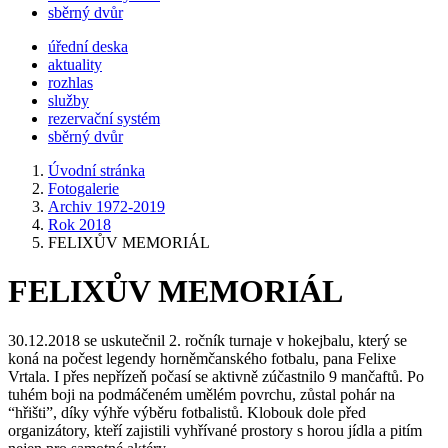
sběrný dvůr
úřední deska
aktuality
rozhlas
služby
rezervační systém
sběrný dvůr
Úvodní stránka
Fotogalerie
Archiv 1972-2019
Rok 2018
FELIXŮV MEMORIÁL
FELIXŮV MEMORIÁL
30.12.2018 se uskutečnil 2. ročník turnaje v hokejbalu, který se
koná na počest legendy horněmčanského fotbalu, pana Felixe
Vrtala. I přes nepřízeň počasí se aktivně zúčastnilo 9 mančaftů. Po
tuhém boji na podmáčeném umělém povrchu, zůstal pohár na
“hřišti”, díky výhře výběru fotbalistů. Klobouk dole před
organizátory, kteří zajistili vyhřívané prostory s horou jídla a pitím