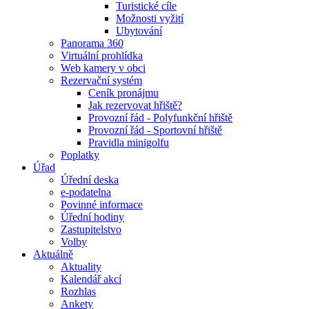
Turistické cíle
Možnosti vyžití
Ubytování
Panorama 360
Virtuální prohlídka
Web kamery v obci
Rezervační systém
Ceník pronájmu
Jak rezervovat hřiště?
Provozní řád - Polyfunkční hřiště
Provozní řád - Sportovní hřiště
Pravidla minigolfu
Poplatky
Úřad
Úřední deska
e-podatelna
Povinné informace
Úřední hodiny
Zastupitelstvo
Volby
Aktuálně
Aktuality
Kalendář akcí
Rozhlas
Ankety