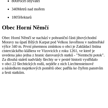
800
Počet obyvatel
340
Metrů nad mořem
1805
Hektarů
Obec Horní Němčí
Obec Horní Němčí se nachází v pohraniční části jihovýchodní
Moravy na úpatí Bílých Karpat pod Velkou Javořinou v nadmořské
výšce 340 m. První písemnou zmínkou o obci je Zakládací listina
cisterciáckého kláštera ve Vizovicích z roku 1261, ve které je
uvedena jako jedna z hranic darovaných statků - "Nemtschi potok".
Za dlouhá staletí nadvlády šlechty se v pestré historii vystřídalo
v obci 22 šlechtických rodů, nejdéle z nich Liechtensteinové
a následkem majetkových poměrů obec patřila ke čtyřem panstvím
a šesti statkům.