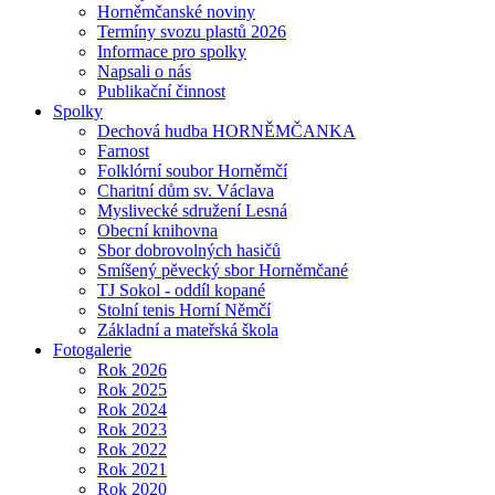
Horněmčanské noviny
Termíny svozu plastů 2026
Informace pro spolky
Napsali o nás
Publikační činnost
Spolky
Dechová hudba HORNĚMČANKA
Farnost
Folklórní soubor Horněmčí
Charitní dům sv. Václava
Myslivecké sdružení Lesná
Obecní knihovna
Sbor dobrovolných hasičů
Smíšený pěvecký sbor Horněmčané
TJ Sokol - oddíl kopané
Stolní tenis Horní Němčí
Základní a mateřská škola
Fotogalerie
Rok 2026
Rok 2025
Rok 2024
Rok 2023
Rok 2022
Rok 2021
Rok 2020