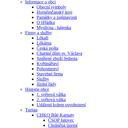
Informace o obci
Obecní symboly
Horněmčanský kroj
Památky a zajímavosti
O Hřádku
Myslivna - hájenka
Firmy a služby
Lékaři
Lékárna
Česká pošta
Charitní dům sv. Václava
Smíšené zboží Jednota
Květinářství
Pohostinství
Stavební firma
Služby
Jízdní řády
Historie obce
1. světová válka
2. světová válka
Události kolem osvobození
Turista
CHKO Bílé Karpaty
ČSOP Jalovec
Chráněná území