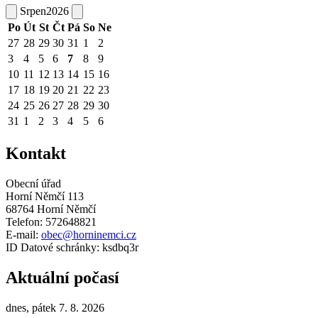
Srpen
2026
Po
Út
St
Čt
Pá
So
Ne
27
28
29
30
31
1
2
3
4
5
6
7
8
9
10
11
12
13
14
15
16
17
18
19
20
21
22
23
24
25
26
27
28
29
30
31
1
2
3
4
5
6
Kontakt
Obecní úřad
Horní Němčí 113
68764 Horní Němčí
Telefon: 572648821
E-mail:
obec@horninemci.cz
ID Datové schránky: ksdbq3r
Aktuální počasí
dnes, pátek 7. 8. 2026