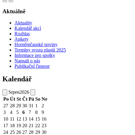
Aktuálně
Aktuality
Kalendář akcí
Rozhlas
Ankety
Horněmčanské noviny
Termíny svozu plastů 2025
Informace pro spolky
Napsali o nás
Publikační činnost
Kalendář
Srpen
2026
Po
Út
St
Čt
Pá
So
Ne
27
28
29
30
31
1
2
3
4
5
6
7
8
9
10
11
12
13
14
15
16
17
18
19
20
21
22
23
24
25
26
27
28
29
30