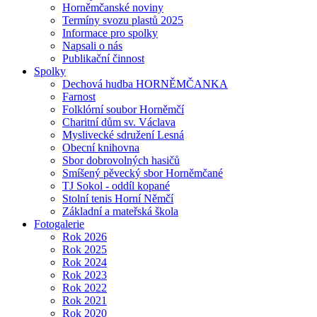
Horněmčanské noviny
Termíny svozu plastů 2025
Informace pro spolky
Napsali o nás
Publikační činnost
Spolky
Dechová hudba HORNĚMČANKA
Farnost
Folklórní soubor Horněmčí
Charitní dům sv. Václava
Myslivecké sdružení Lesná
Obecní knihovna
Sbor dobrovolných hasičů
Smíšený pěvecký sbor Horněmčané
TJ Sokol - oddíl kopané
Stolní tenis Horní Němčí
Základní a mateřská škola
Fotogalerie
Rok 2026
Rok 2025
Rok 2024
Rok 2023
Rok 2022
Rok 2021
Rok 2020