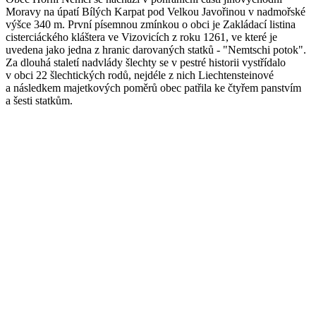
Moravy na úpatí Bílých Karpat pod Velkou Javořinou v nadmořské
výšce 340 m. První písemnou zmínkou o obci je Zakládací listina
cisterciáckého kláštera ve Vizovicích z roku 1261, ve které je
uvedena jako jedna z hranic darovaných statků - "Nemtschi potok".
Za dlouhá staletí nadvlády šlechty se v pestré historii vystřídalo
v obci 22 šlechtických rodů, nejdéle z nich Liechtensteinové
a následkem majetkových poměrů obec patřila ke čtyřem panstvím
a šesti statkům.