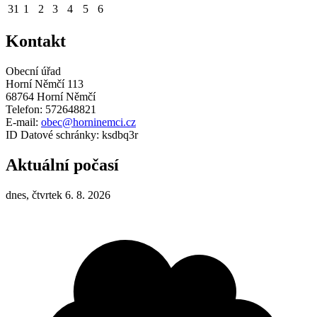
31
1
2
3
4
5
6
Kontakt
Obecní úřad
Horní Němčí 113
68764 Horní Němčí
Telefon: 572648821
E-mail:
obec@horninemci.cz
ID Datové schránky: ksdbq3r
Aktuální počasí
dnes, čtvrtek 6. 8. 2026