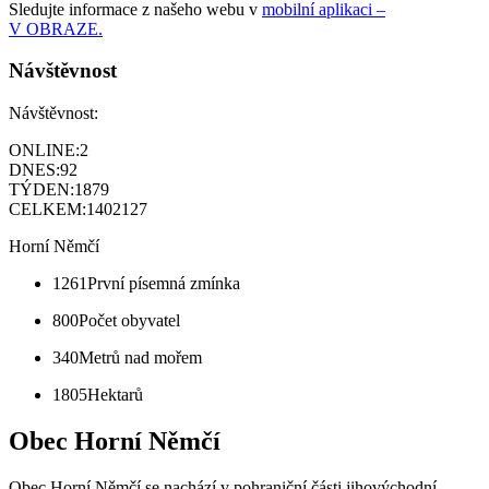
Sledujte informace z našeho webu v
mobilní aplikaci –
V OBRAZE.
Návštěvnost
Návštěvnost:
ONLINE:
2
DNES:
92
TÝDEN:
1879
CELKEM:
1402127
Horní Němčí
1261
První písemná zmínka
800
Počet obyvatel
340
Metrů nad mořem
1805
Hektarů
Obec Horní Němčí
Obec Horní Němčí se nachází v pohraniční části jihovýchodní