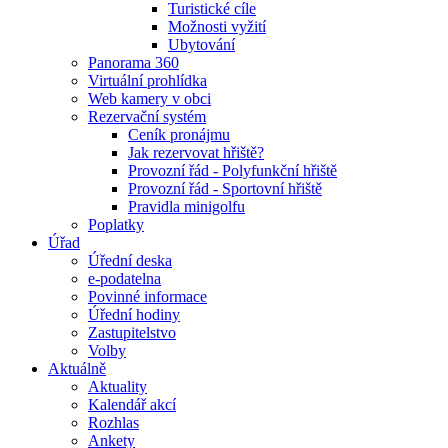
Turistické cíle
Možnosti vyžití
Ubytování
Panorama 360
Virtuální prohlídka
Web kamery v obci
Rezervační systém
Ceník pronájmu
Jak rezervovat hřiště?
Provozní řád - Polyfunkční hřiště
Provozní řád - Sportovní hřiště
Pravidla minigolfu
Poplatky
Úřad
Úřední deska
e-podatelna
Povinné informace
Úřední hodiny
Zastupitelstvo
Volby
Aktuálně
Aktuality
Kalendář akcí
Rozhlas
Ankety