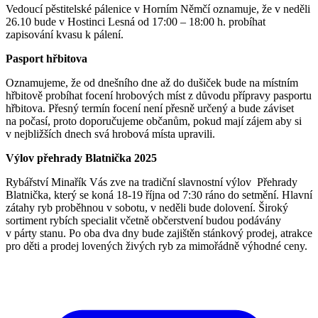
Vedoucí pěstitelské pálenice v Horním Němčí oznamuje, že v neděli
26.10 bude v Hostinci Lesná od 17:00 – 18:00 h. probíhat
zapisování kvasu k pálení.
Pasport hřbitova
Oznamujeme, že od dnešního dne až do dušiček bude na místním
hřbitově probíhat focení hrobových míst z důvodu přípravy pasportu
hřbitova. Přesný termín focení není přesně určený a bude záviset
na počasí, proto doporučujeme občanům, pokud mají zájem aby si
v nejbližších dnech svá hrobová místa upravili.
Výlov přehrady Blatnička 2025
Rybářství Minařík Vás zve na tradiční slavnostní výlov Přehrady
Blatnička, který se koná 18-19 října od 7:30 ráno do setmění. Hlavní
zátahy ryb proběhnou v sobotu, v neděli bude dolovení. Široký
sortiment rybích specialit včetně občerstvení budou podávány
v párty stanu. Po oba dva dny bude zajištěn stánkový prodej, atrakce
pro děti a prodej lovených živých ryb za mimořádně výhodné ceny.