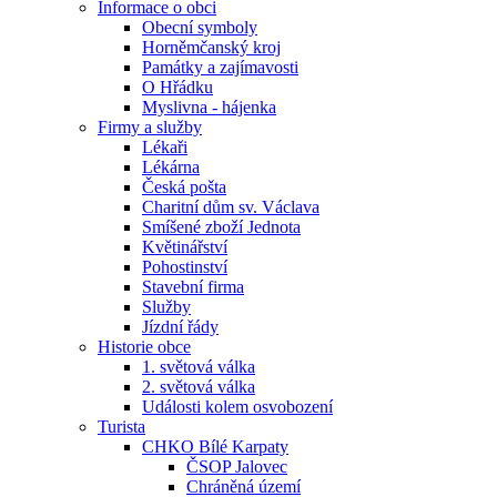
Informace o obci
Obecní symboly
Horněmčanský kroj
Památky a zajímavosti
O Hřádku
Myslivna - hájenka
Firmy a služby
Lékaři
Lékárna
Česká pošta
Charitní dům sv. Václava
Smíšené zboží Jednota
Květinářství
Pohostinství
Stavební firma
Služby
Jízdní řády
Historie obce
1. světová válka
2. světová válka
Události kolem osvobození
Turista
CHKO Bílé Karpaty
ČSOP Jalovec
Chráněná území