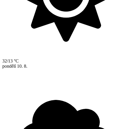
32/13 °C
pondělí
10. 8.