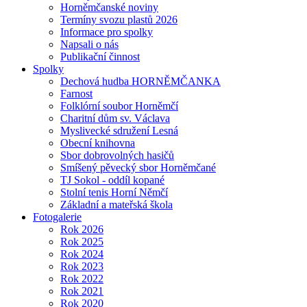
Horněmčanské noviny
Termíny svozu plastů 2026
Informace pro spolky
Napsali o nás
Publikační činnost
Spolky
Dechová hudba HORNĚMČANKA
Farnost
Folklórní soubor Horněmčí
Charitní dům sv. Václava
Myslivecké sdružení Lesná
Obecní knihovna
Sbor dobrovolných hasičů
Smíšený pěvecký sbor Horněmčané
TJ Sokol - oddíl kopané
Stolní tenis Horní Němčí
Základní a mateřská škola
Fotogalerie
Rok 2026
Rok 2025
Rok 2024
Rok 2023
Rok 2022
Rok 2021
Rok 2020