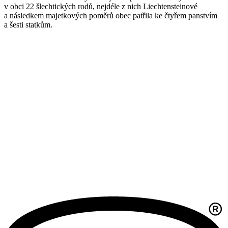
v obci 22 šlechtických rodů, nejdéle z nich Liechtensteinové
a následkem majetkových poměrů obec patřila ke čtyřem panstvím
a šesti statkům.