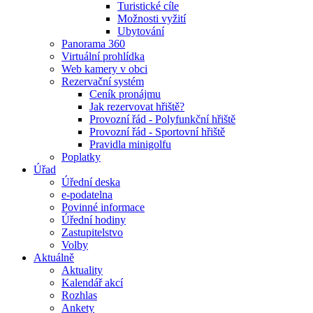
Turistické cíle
Možnosti vyžití
Ubytování
Panorama 360
Virtuální prohlídka
Web kamery v obci
Rezervační systém
Ceník pronájmu
Jak rezervovat hřiště?
Provozní řád - Polyfunkční hřiště
Provozní řád - Sportovní hřiště
Pravidla minigolfu
Poplatky
Úřad
Úřední deska
e-podatelna
Povinné informace
Úřední hodiny
Zastupitelstvo
Volby
Aktuálně
Aktuality
Kalendář akcí
Rozhlas
Ankety