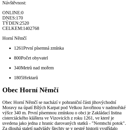
Návštěvnost:
ONLINE:
0
DNES:
170
TÝDEN:
2520
CELKEM:
1402768
Horní Němčí
1261
První písemná zmínka
800
Počet obyvatel
340
Metrů nad mořem
1805
Hektarů
Obec Horní Němčí
Obec Horní Němčí se nachází v pohraniční části jihovýchodní
Moravy na úpatí Bílých Karpat pod Velkou Javořinou v nadmořské
výšce 340 m. První písemnou zmínkou o obci je Zakládací listina
cisterciáckého kláštera ve Vizovicích z roku 1261, ve které je
uvedena jako jedna z hranic darovaných statků - "Nemtschi potok".
Za dlouhá staletí nadvlády šlechty se v pestré historii vystřídalo