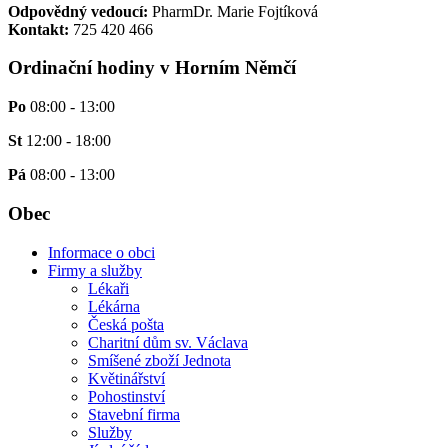
Odpovědný vedoucí:
PharmDr. Marie Fojtíková
Kontakt:
725 420 466
Ordinační hodiny v Horním Němčí
Po
08:00 - 13:00
St
12:00 - 18:00
Pá
08:00 - 13:00
Obec
Informace o obci
Firmy a služby
Lékaři
Lékárna
Česká pošta
Charitní dům sv. Václava
Smíšené zboží Jednota
Květinářství
Pohostinství
Stavební firma
Služby