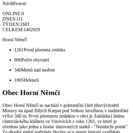
Návštěvnost:
ONLINE:
0
DNES:
111
TÝDEN:
2681
CELKEM:
1402929
Horní Němčí
1261
První písemná zmínka
800
Počet obyvatel
340
Metrů nad mořem
1805
Hektarů
Obec Horní Němčí
Obec Horní Němčí se nachází v pohraniční části jihovýchodní
Moravy na úpatí Bílých Karpat pod Velkou Javořinou v nadmořské
výšce 340 m. První písemnou zmínkou o obci je Zakládací listina
cisterciáckého kláštera ve Vizovicích z roku 1261, ve které je
uvedena jako jedna z hranic darovaných statků - "Nemtschi potok".
Za dlouhá staletí nadvlády šlechty se v pestré historii vystřídalo