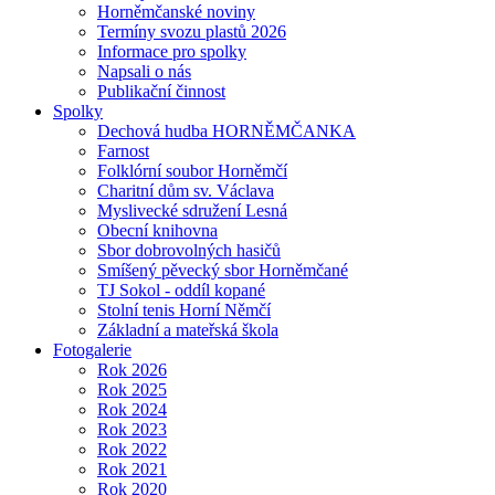
Horněmčanské noviny
Termíny svozu plastů 2026
Informace pro spolky
Napsali o nás
Publikační činnost
Spolky
Dechová hudba HORNĚMČANKA
Farnost
Folklórní soubor Horněmčí
Charitní dům sv. Václava
Myslivecké sdružení Lesná
Obecní knihovna
Sbor dobrovolných hasičů
Smíšený pěvecký sbor Horněmčané
TJ Sokol - oddíl kopané
Stolní tenis Horní Němčí
Základní a mateřská škola
Fotogalerie
Rok 2026
Rok 2025
Rok 2024
Rok 2023
Rok 2022
Rok 2021
Rok 2020