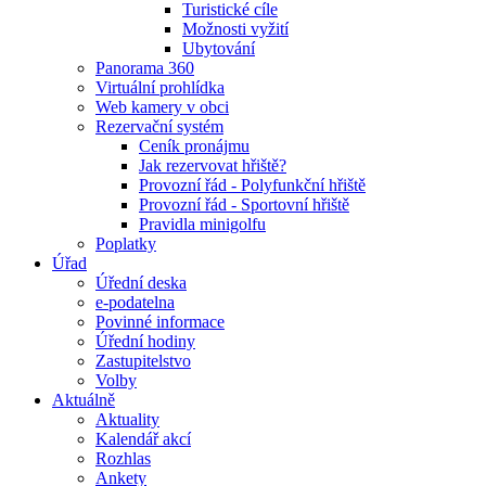
Turistické cíle
Možnosti vyžití
Ubytování
Panorama 360
Virtuální prohlídka
Web kamery v obci
Rezervační systém
Ceník pronájmu
Jak rezervovat hřiště?
Provozní řád - Polyfunkční hřiště
Provozní řád - Sportovní hřiště
Pravidla minigolfu
Poplatky
Úřad
Úřední deska
e-podatelna
Povinné informace
Úřední hodiny
Zastupitelstvo
Volby
Aktuálně
Aktuality
Kalendář akcí
Rozhlas
Ankety