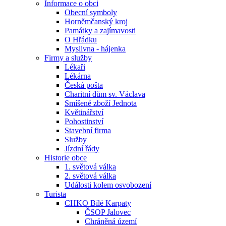
Informace o obci
Obecní symboly
Horněmčanský kroj
Památky a zajímavosti
O Hřádku
Myslivna - hájenka
Firmy a služby
Lékaři
Lékárna
Česká pošta
Charitní dům sv. Václava
Smíšené zboží Jednota
Květinářství
Pohostinství
Stavební firma
Služby
Jízdní řády
Historie obce
1. světová válka
2. světová válka
Události kolem osvobození
Turista
CHKO Bílé Karpaty
ČSOP Jalovec
Chráněná území