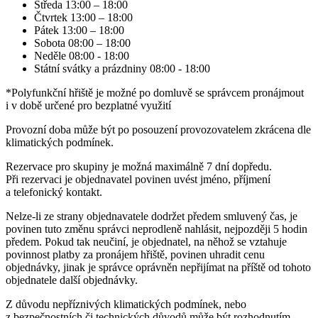
Středa 13:00 – 18:00
Čtvrtek 13:00 – 18:00
Pátek 13:00 – 18:00
Sobota 08:00 – 18:00
Neděle 08:00 - 18:00
Státní svátky a prázdniny 08:00 - 18:00
*Polyfunkční hřiště je možné po domluvě se správcem pronájmout
i v době určené pro bezplatné využití
Provozní doba může být po posouzení provozovatelem zkrácena dle
klimatických podmínek.
Rezervace pro skupiny je možná maximálně 7 dní dopředu.
Při rezervaci je objednavatel povinen uvést jméno, příjmení
a telefonický kontakt.
Nelze-li ze strany objednavatele dodržet předem smluvený čas, je
povinen tuto změnu správci neprodleně nahlásit, nejpozději 5 hodin
předem. Pokud tak neučiní, je objednatel, na něhož se vztahuje
povinnost platby za pronájem hřiště, povinen uhradit cenu
objednávky, jinak je správce oprávněn nepřijímat na příště od tohoto
objednatele další objednávky.
Z důvodu nepříznivých klimatických podmínek, nebo
z bezpečnostních či technických důvodů může být rozhodnutím