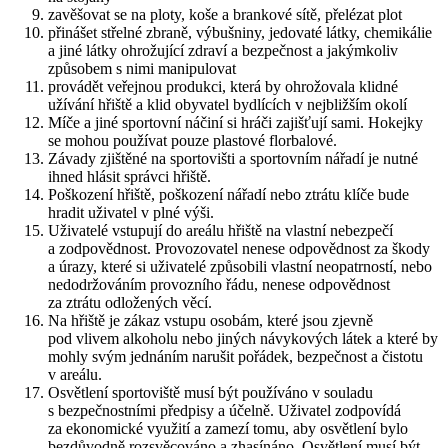
zavěšovat se na ploty, koše a brankové sítě, přelézat plot
přinášet střelné zbraně, výbušniny, jedovaté látky, chemikálie
a jiné látky ohrožující zdraví a bezpečnost a jakýmkoliv
způsobem s nimi manipulovat
provádět veřejnou produkci, která by ohrožovala klidné
užívání hřiště a klid obyvatel bydlících v nejbližším okolí
Míče a jiné sportovní náčiní si hráči zajišťují sami. Hokejky
se mohou používat pouze plastové florbalové.
Závady zjištěné na sportovišti a sportovním nářadí je nutné
ihned hlásit správci hřiště.
Poškození hřiště, poškození nářadí nebo ztrátu klíče bude
hradit uživatel v plné výši.
Uživatelé vstupují do areálu hřiště na vlastní nebezpečí
a zodpovědnost. Provozovatel nenese odpovědnost za škody
a úrazy, které si uživatelé způsobili vlastní neopatrností, nebo
nedodržováním provozního řádu, nenese odpovědnost
za ztrátu odložených věcí.
Na hřiště je zákaz vstupu osobám, které jsou zjevně
pod vlivem alkoholu nebo jiných návykových látek a které by
mohly svým jednáním narušit pořádek, bezpečnost a čistotu
v areálu.
Osvětlení sportoviště musí být používáno v souladu
s bezpečnostními předpisy a účelně. Uživatel zodpovídá
za ekonomické využití a zamezí tomu, aby osvětlení bylo
bezdůvodně rozsvěcováno a zhasínáno. Osvětlení musí být