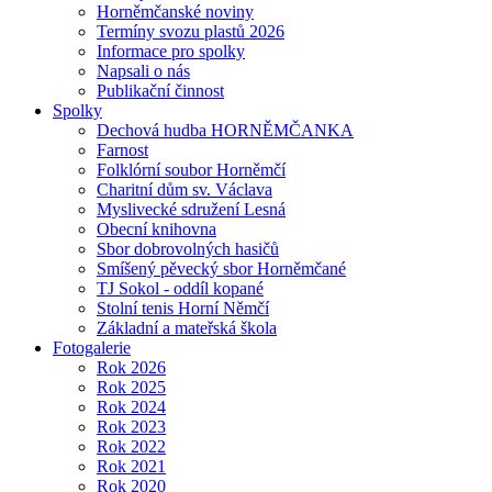
Horněmčanské noviny
Termíny svozu plastů 2026
Informace pro spolky
Napsali o nás
Publikační činnost
Spolky
Dechová hudba HORNĚMČANKA
Farnost
Folklórní soubor Horněmčí
Charitní dům sv. Václava
Myslivecké sdružení Lesná
Obecní knihovna
Sbor dobrovolných hasičů
Smíšený pěvecký sbor Horněmčané
TJ Sokol - oddíl kopané
Stolní tenis Horní Němčí
Základní a mateřská škola
Fotogalerie
Rok 2026
Rok 2025
Rok 2024
Rok 2023
Rok 2022
Rok 2021
Rok 2020