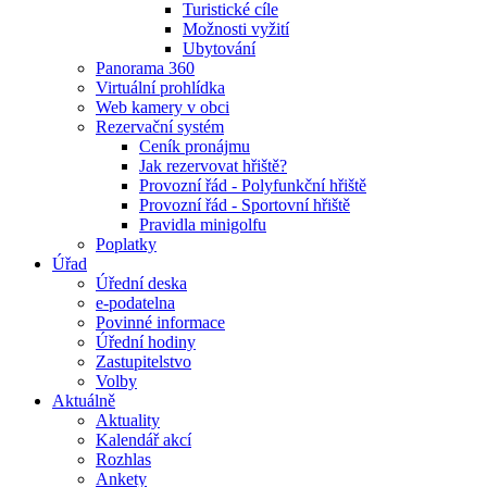
Turistické cíle
Možnosti vyžití
Ubytování
Panorama 360
Virtuální prohlídka
Web kamery v obci
Rezervační systém
Ceník pronájmu
Jak rezervovat hřiště?
Provozní řád - Polyfunkční hřiště
Provozní řád - Sportovní hřiště
Pravidla minigolfu
Poplatky
Úřad
Úřední deska
e-podatelna
Povinné informace
Úřední hodiny
Zastupitelstvo
Volby
Aktuálně
Aktuality
Kalendář akcí
Rozhlas
Ankety