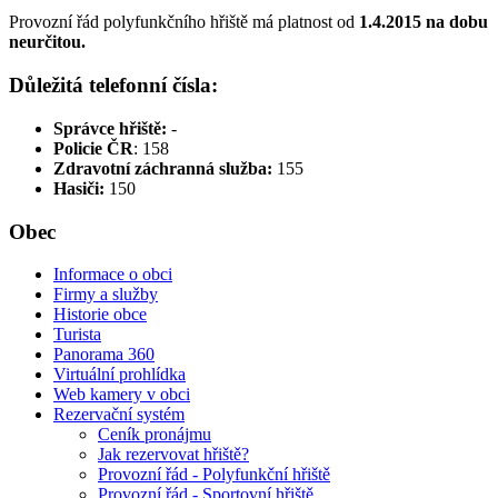
Provozní řád polyfunkčního hřiště má platnost od
1.4.2015 na dobu
neurčitou.
Důležitá telefonní čísla:
Správce hřiště:
-
Policie ČR
: 158
Zdravotní záchranná služba:
155
Hasiči:
150
Obec
Informace o obci
Firmy a služby
Historie obce
Turista
Panorama 360
Virtuální prohlídka
Web kamery v obci
Rezervační systém
Ceník pronájmu
Jak rezervovat hřiště?
Provozní řád - Polyfunkční hřiště
Provozní řád - Sportovní hřiště