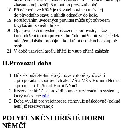
zhasnuto nejpozději 5 minut po provozní době.
Při odchodu ze hřiště je uživatel povinen uvést jej
do původního stavu a uklidit odpadky do koše.
Porušováním uvedených pravidel může být důvodem
k vykázání z areálu hřiště.
Opakované či úmyslné poškození sportoviště, jakož
i nedodržení tohoto provozního řádu může mít za následek
odepření dalšího pronájmu konkrétní osobě nebo skupině
osob.
V době uzavření areálu hřiště je vstup přísně zakázán
II.Provozní doba
Hřiště slouží školní tělovýchově v době vyučování
a pro pořádání sportovních akcí ZŠ a MŠ v Horním Němčí
a pro místní TJ Sokol Horní Němčí.
Rezervace hřiště se provádí pomocí rezervačního systému,
který naleznete
zde
Doba využití pro veřejnost se stanovuje následovně (pokud
není již rezervováno):
POLYFUNKČNÍ HŘIŠTĚ HORNÍ
NĚMČÍ