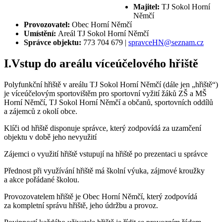
Majitel:
TJ Sokol Horní
Němčí
Provozovatel:
Obec Horní Němčí
Umístění:
Areál TJ Sokol Horní Němčí
Správce objektu:
773 704 679 |
spravceHN@seznam.cz
I.Vstup do areálu víceúčelového hřiště
Polyfunkční hřiště v areálu TJ Sokol Horní Němčí (dále jen „hřiště“)
je víceúčelovým sportovištěm pro sportovní vyžití žáků ZŠ a MŠ
Horní Němčí, TJ Sokol Horní Němčí a občanů, sportovních oddílů
a zájemců z okolí obce.
Klíči od hřiště disponuje správce, který zodpovídá za uzamčení
objektu v době jeho nevyužití
Zájemci o využití hřiště vstupují na hřiště po prezentaci u správce
Přednost při využívání hřiště má školní výuka, zájmové kroužky
a akce pořádané školou.
Provozovatelem hřiště je Obec Horní Němčí, který zodpovídá
za kompletní správu hřiště, jeho údržbu a provoz.