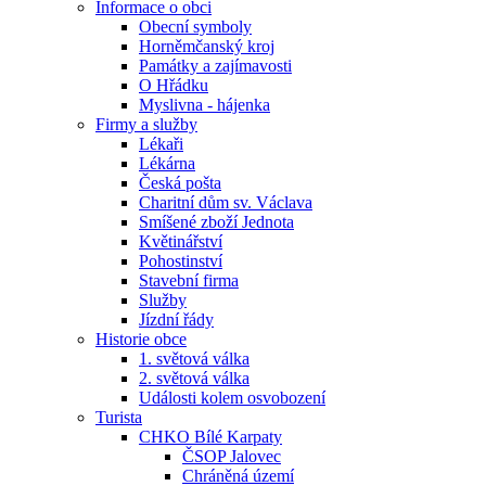
Informace o obci
Obecní symboly
Horněmčanský kroj
Památky a zajímavosti
O Hřádku
Myslivna - hájenka
Firmy a služby
Lékaři
Lékárna
Česká pošta
Charitní dům sv. Václava
Smíšené zboží Jednota
Květinářství
Pohostinství
Stavební firma
Služby
Jízdní řády
Historie obce
1. světová válka
2. světová válka
Události kolem osvobození
Turista
CHKO Bílé Karpaty
ČSOP Jalovec
Chráněná území