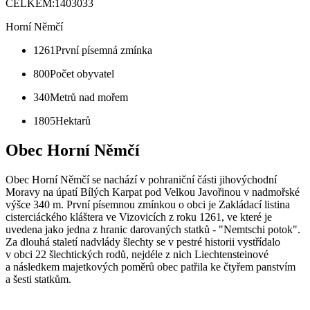
CELKEM:
1403033
Horní Němčí
1261
První písemná zmínka
800
Počet obyvatel
340
Metrů nad mořem
1805
Hektarů
Obec Horní Němčí
Obec Horní Němčí se nachází v pohraniční části jihovýchodní
Moravy na úpatí Bílých Karpat pod Velkou Javořinou v nadmořské
výšce 340 m. První písemnou zmínkou o obci je Zakládací listina
cisterciáckého kláštera ve Vizovicích z roku 1261, ve které je
uvedena jako jedna z hranic darovaných statků - "Nemtschi potok".
Za dlouhá staletí nadvlády šlechty se v pestré historii vystřídalo
v obci 22 šlechtických rodů, nejdéle z nich Liechtensteinové
a následkem majetkových poměrů obec patřila ke čtyřem panstvím
a šesti statkům.