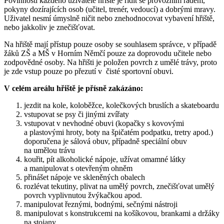
Povinností každého uživatele hřiště je řídit se provozním řádem,
pokyny dozírajících osob (učitel, trenér, vedoucí) a dobrými mravy.
Uživatel nesmí úmyslně ničit nebo znehodnocovat vybavení hřiště,
nebo jakkoliv je znečišťovat.
Na hřiště mají přístup pouze osoby se souhlasem správce, v případě
žáků ZŠ a MŠ v Horním Němčí pouze za doprovodu učitele nebo
zodpovědné osoby. Na hřišti je položen povrch z umělé trávy, proto
je zde vstup pouze po přezutí v čisté sportovní obuvi.
V celém areálu hřiště je přísně zakázáno:
jezdit na kole, koloběžce, kolečkových bruslích a skateboardu
vstupovat se psy či jinými zvířaty
vstupovat v nevhodné obuvi (kopačky s kovovými
a plastovými hroty, boty na špičatém podpatku, tretry apod.)
doporučena je sálová obuv, případně speciální obuv
na umělou trávu
kouřit, pít alkoholické nápoje, užívat omamné látky
a manipulovat s otevřeným ohněm
přinášet nápoje ve skleněných obalech
rozlévat tekutiny, plivat na umělý povrch, znečišťovat umělý
povrch vyplivnutou žvýkačkou apod.
manipulovat řeznými, bodnými, sečnými nástroji
manipulovat s konstrukcemi na košíkovou, brankami a držáky
na stojany