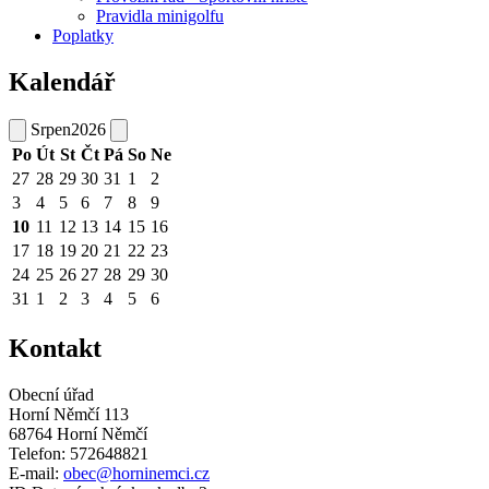
Pravidla minigolfu
Poplatky
Kalendář
Srpen
2026
Po
Út
St
Čt
Pá
So
Ne
27
28
29
30
31
1
2
3
4
5
6
7
8
9
10
11
12
13
14
15
16
17
18
19
20
21
22
23
24
25
26
27
28
29
30
31
1
2
3
4
5
6
Kontakt
Obecní úřad
Horní Němčí 113
68764 Horní Němčí
Telefon: 572648821
E-mail:
obec@horninemci.cz