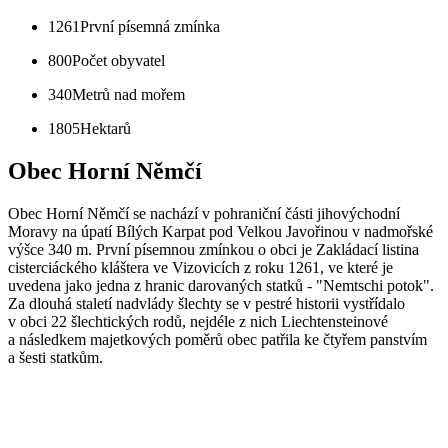
1261
První písemná zmínka
800
Počet obyvatel
340
Metrů nad mořem
1805
Hektarů
Obec Horní Němčí
Obec Horní Němčí se nachází v pohraniční části jihovýchodní
Moravy na úpatí Bílých Karpat pod Velkou Javořinou v nadmořské
výšce 340 m. První písemnou zmínkou o obci je Zakládací listina
cisterciáckého kláštera ve Vizovicích z roku 1261, ve které je
uvedena jako jedna z hranic darovaných statků - "Nemtschi potok".
Za dlouhá staletí nadvlády šlechty se v pestré historii vystřídalo
v obci 22 šlechtických rodů, nejdéle z nich Liechtensteinové
a následkem majetkových poměrů obec patřila ke čtyřem panstvím
a šesti statkům.