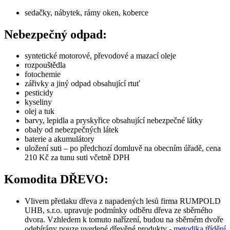
sedačky, nábytek, rámy oken, koberce
Nebezpečný odpad:
syntetické motorové, převodové a mazací oleje
rozpouštědla
fotochemie
zářivky a jiný odpad obsahující rtuť
pesticidy
kyseliny
olej a tuk
barvy, lepidla a pryskyřice obsahující nebezpečné látky
obaly od nebezpečných látek
baterie a akumulátory
uložení suti – po předchozí domluvě na obecním úřadě, cena
210 Kč za tunu suti včetně DPH
Komodita DŘEVO:
Vlivem přetlaku dřeva z napadených lesů firma RUMPOLD
UHB, s.r.o. upravuje podmínky odběru dřeva ze sběrného
dvora. Vzhledem k tomuto nařízení, budou na sběrném dvoře
odebírány pouze uvedené dřevěné produkty -
metodika třídění