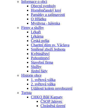
Informace o obci
Obecní symboly
Horněmčanský kroj
Památky a zajímavosti
O Hřádku
Myslivna - hájenka
Firmy a služby
Lékaři
Lékárna
Česká pošta
Charitní dům sv. Václava
Smíšené zboží Jednota
Květinářství
Pohostinství
Stavební firma
Služby
Jízdní řády
Historie obce
1. světová válka
2. světová válka
Události kolem osvobození
Turista
CHKO Bílé Karpaty
ČSOP Jalovec
Chráněná území