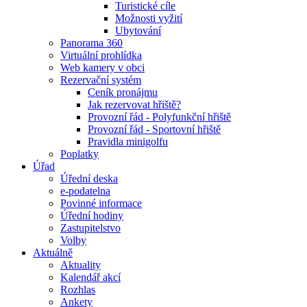
Turistické cíle
Možnosti vyžití
Ubytování
Panorama 360
Virtuální prohlídka
Web kamery v obci
Rezervační systém
Ceník pronájmu
Jak rezervovat hřiště?
Provozní řád - Polyfunkční hřiště
Provozní řád - Sportovní hřiště
Pravidla minigolfu
Poplatky
Úřad
Úřední deska
e-podatelna
Povinné informace
Úřední hodiny
Zastupitelstvo
Volby
Aktuálně
Aktuality
Kalendář akcí
Rozhlas
Ankety