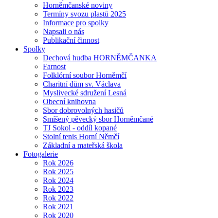
Horněmčanské noviny
Termíny svozu plastů 2025
Informace pro spolky
Napsali o nás
Publikační činnost
Spolky
Dechová hudba HORNĚMČANKA
Farnost
Folklórní soubor Horněmčí
Charitní dům sv. Václava
Myslivecké sdružení Lesná
Obecní knihovna
Sbor dobrovolných hasičů
Smíšený pěvecký sbor Horněmčané
TJ Sokol - oddíl kopané
Stolní tenis Horní Němčí
Základní a mateřská škola
Fotogalerie
Rok 2026
Rok 2025
Rok 2024
Rok 2023
Rok 2022
Rok 2021
Rok 2020