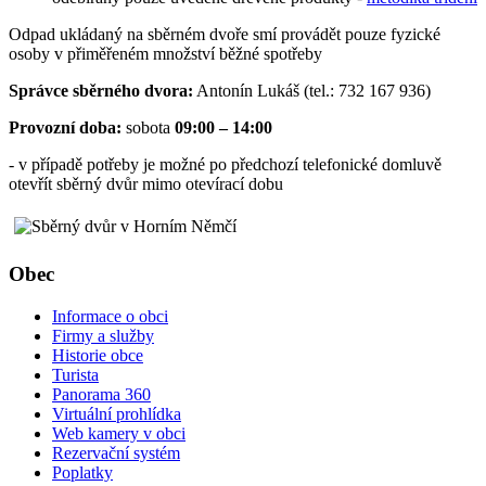
Odpad ukládaný na sběrném dvoře smí provádět pouze fyzické
osoby v přiměřeném množství běžné spotřeby
Správce sběrného dvora:
Antonín Lukáš (tel.: 732 167 936)
Provozní doba:
sobota
09:00 – 14:00
- v případě potřeby je možné po předchozí telefonické domluvě
otevřít sběrný dvůr mimo otevírací dobu
Obec
Informace o obci
Firmy a služby
Historie obce
Turista
Panorama 360
Virtuální prohlídka
Web kamery v obci
Rezervační systém
Poplatky