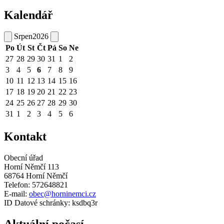
Kalendář
Srpen
2026
Po
Út
St
Čt
Pá
So
Ne
27
28
29
30
31
1
2
3
4
5
6
7
8
9
10
11
12
13
14
15
16
17
18
19
20
21
22
23
24
25
26
27
28
29
30
31
1
2
3
4
5
6
Kontakt
Obecní úřad
Horní Němčí 113
68764 Horní Němčí
Telefon: 572648821
E-mail:
obec@horninemci.cz
ID Datové schránky: ksdbq3r