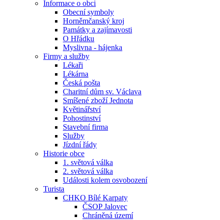
Informace o obci
Obecní symboly
Horněmčanský kroj
Památky a zajímavosti
O Hřádku
Myslivna - hájenka
Firmy a služby
Lékaři
Lékárna
Česká pošta
Charitní dům sv. Václava
Smíšené zboží Jednota
Květinářství
Pohostinství
Stavební firma
Služby
Jízdní řády
Historie obce
1. světová válka
2. světová válka
Události kolem osvobození
Turista
CHKO Bílé Karpaty
ČSOP Jalovec
Chráněná území