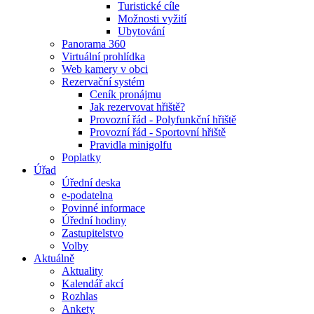
Turistické cíle
Možnosti vyžití
Ubytování
Panorama 360
Virtuální prohlídka
Web kamery v obci
Rezervační systém
Ceník pronájmu
Jak rezervovat hřiště?
Provozní řád - Polyfunkční hřiště
Provozní řád - Sportovní hřiště
Pravidla minigolfu
Poplatky
Úřad
Úřední deska
e-podatelna
Povinné informace
Úřední hodiny
Zastupitelstvo
Volby
Aktuálně
Aktuality
Kalendář akcí
Rozhlas
Ankety