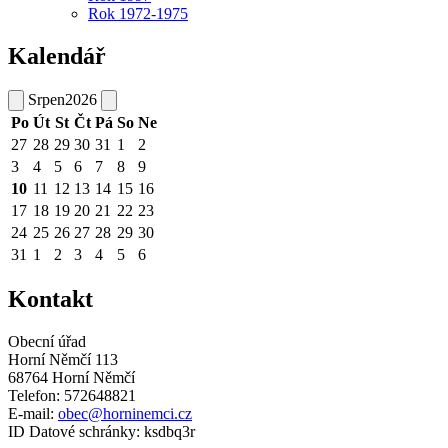
Rok 1972-1975
Kalendář
Srpen
2026
Po
Út
St
Čt
Pá
So
Ne
27
28
29
30
31
1
2
3
4
5
6
7
8
9
10
11
12
13
14
15
16
17
18
19
20
21
22
23
24
25
26
27
28
29
30
31
1
2
3
4
5
6
Kontakt
Obecní úřad
Horní Němčí 113
68764 Horní Němčí
Telefon: 572648821
E-mail:
obec@horninemci.cz
ID Datové schránky: ksdbq3r