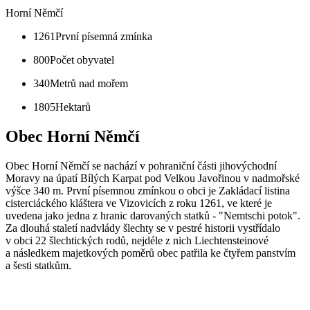
Horní Němčí
1261
První písemná zmínka
800
Počet obyvatel
340
Metrů nad mořem
1805
Hektarů
Obec Horní Němčí
Obec Horní Němčí se nachází v pohraniční části jihovýchodní
Moravy na úpatí Bílých Karpat pod Velkou Javořinou v nadmořské
výšce 340 m. První písemnou zmínkou o obci je Zakládací listina
cisterciáckého kláštera ve Vizovicích z roku 1261, ve které je
uvedena jako jedna z hranic darovaných statků - "Nemtschi potok".
Za dlouhá staletí nadvlády šlechty se v pestré historii vystřídalo
v obci 22 šlechtických rodů, nejdéle z nich Liechtensteinové
a následkem majetkových poměrů obec patřila ke čtyřem panstvím
a šesti statkům.