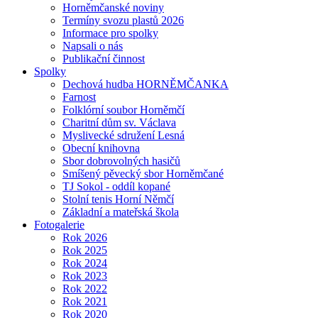
Horněmčanské noviny
Termíny svozu plastů 2026
Informace pro spolky
Napsali o nás
Publikační činnost
Spolky
Dechová hudba HORNĚMČANKA
Farnost
Folklórní soubor Horněmčí
Charitní dům sv. Václava
Myslivecké sdružení Lesná
Obecní knihovna
Sbor dobrovolných hasičů
Smíšený pěvecký sbor Horněmčané
TJ Sokol - oddíl kopané
Stolní tenis Horní Němčí
Základní a mateřská škola
Fotogalerie
Rok 2026
Rok 2025
Rok 2024
Rok 2023
Rok 2022
Rok 2021
Rok 2020