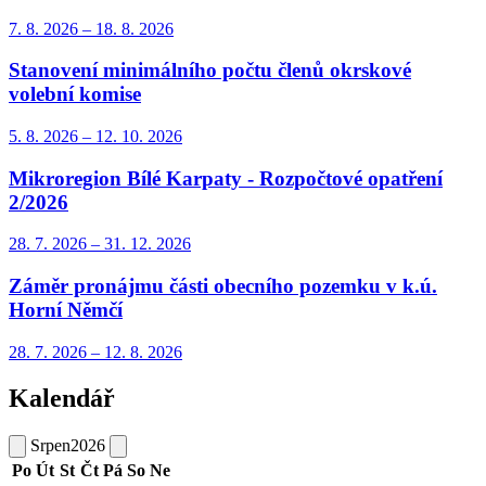
7. 8.
2026
–
18. 8.
2026
Stanovení minimálního počtu členů okrskové
volební komise
5. 8.
2026
–
12. 10.
2026
Mikroregion Bílé Karpaty - Rozpočtové opatření
2/2026
28. 7.
2026
–
31. 12.
2026
Záměr pronájmu části obecního pozemku v k.ú.
Horní Němčí
28. 7.
2026
–
12. 8.
2026
Kalendář
Srpen
2026
Po
Út
St
Čt
Pá
So
Ne