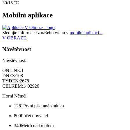
30/15 °C
Mobilní aplikace
Sledujte informace z našeho webu v
mobilní aplikaci –
V OBRAZE.
Návštěvnost
Návštěvnost:
ONLINE:
1
DNES:
108
TÝDEN:
2678
CELKEM:
1402926
Horní Němčí
1261
První písemná zmínka
800
Počet obyvatel
340
Metrů nad mořem