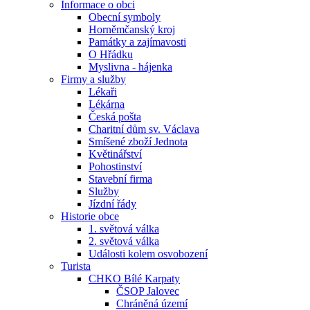
Informace o obci
Obecní symboly
Horněmčanský kroj
Památky a zajímavosti
O Hřádku
Myslivna - hájenka
Firmy a služby
Lékaři
Lékárna
Česká pošta
Charitní dům sv. Václava
Smíšené zboží Jednota
Květinářství
Pohostinství
Stavební firma
Služby
Jízdní řády
Historie obce
1. světová válka
2. světová válka
Události kolem osvobození
Turista
CHKO Bílé Karpaty
ČSOP Jalovec
Chráněná území