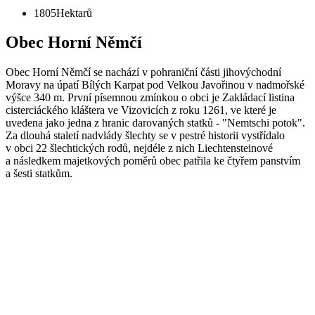
1805
Hektarů
Obec Horní Němčí
Obec Horní Němčí se nachází v pohraniční části jihovýchodní
Moravy na úpatí Bílých Karpat pod Velkou Javořinou v nadmořské
výšce 340 m. První písemnou zmínkou o obci je Zakládací listina
cisterciáckého kláštera ve Vizovicích z roku 1261, ve které je
uvedena jako jedna z hranic darovaných statků - "Nemtschi potok".
Za dlouhá staletí nadvlády šlechty se v pestré historii vystřídalo
v obci 22 šlechtických rodů, nejdéle z nich Liechtensteinové
a následkem majetkových poměrů obec patřila ke čtyřem panstvím
a šesti statkům.