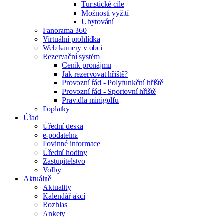
Turistické cíle
Možnosti vyžití
Ubytování
Panorama 360
Virtuální prohlídka
Web kamery v obci
Rezervační systém
Ceník pronájmu
Jak rezervovat hřiště?
Provozní řád - Polyfunkční hřiště
Provozní řád - Sportovní hřiště
Pravidla minigolfu
Poplatky
Úřad
Úřední deska
e-podatelna
Povinné informace
Úřední hodiny
Zastupitelstvo
Volby
Aktuálně
Aktuality
Kalendář akcí
Rozhlas
Ankety