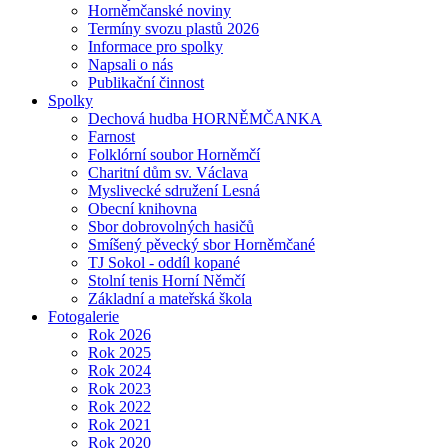
Horněmčanské noviny
Termíny svozu plastů 2026
Informace pro spolky
Napsali o nás
Publikační činnost
Spolky
Dechová hudba HORNĚMČANKA
Farnost
Folklórní soubor Horněmčí
Charitní dům sv. Václava
Myslivecké sdružení Lesná
Obecní knihovna
Sbor dobrovolných hasičů
Smíšený pěvecký sbor Horněmčané
TJ Sokol - oddíl kopané
Stolní tenis Horní Němčí
Základní a mateřská škola
Fotogalerie
Rok 2026
Rok 2025
Rok 2024
Rok 2023
Rok 2022
Rok 2021
Rok 2020