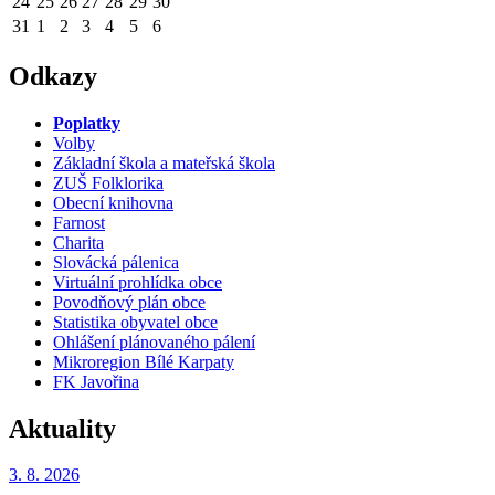
24
25
26
27
28
29
30
31
1
2
3
4
5
6
Odkazy
Poplatky
Volby
Základní škola a mateřská škola
ZUŠ Folklorika
Obecní knihovna
Farnost
Charita
Slovácká pálenica
Virtuální prohlídka obce
Povodňový plán obce
Statistika obyvatel obce
Ohlášení plánovaného pálení
Mikroregion Bílé Karpaty
FK Javořina
Aktuality
3. 8.
2026