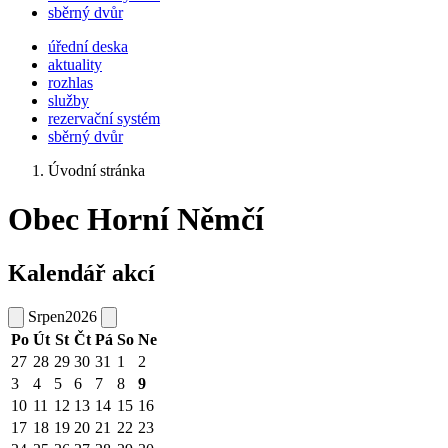
sběrný dvůr
úřední deska
aktuality
rozhlas
služby
rezervační systém
sběrný dvůr
Úvodní stránka
Obec Horní Němčí
Kalendář akcí
Srpen
2026
Po
Út
St
Čt
Pá
So
Ne
27
28
29
30
31
1
2
3
4
5
6
7
8
9
10
11
12
13
14
15
16
17
18
19
20
21
22
23