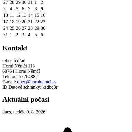
27
28
29
30
31
1
2
3
4
5
6
7
8
9
10
11
12
13
14
15
16
17
18
19
20
21
22
23
24
25
26
27
28
29
30
31
1
2
3
4
5
6
Kontakt
Obecní úřad
Horní Němčí 113
68764 Horní Němčí
Telefon: 572648821
E-mail:
obec@horninemci.cz
ID Datové schránky: ksdbq3r
Aktuální počasí
dnes, neděle 9. 8. 2026