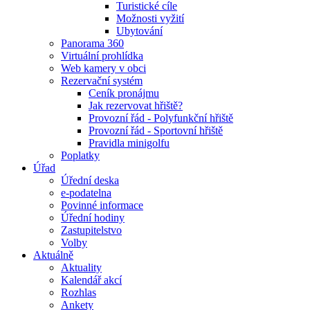
Turistické cíle
Možnosti vyžití
Ubytování
Panorama 360
Virtuální prohlídka
Web kamery v obci
Rezervační systém
Ceník pronájmu
Jak rezervovat hřiště?
Provozní řád - Polyfunkční hřiště
Provozní řád - Sportovní hřiště
Pravidla minigolfu
Poplatky
Úřad
Úřední deska
e-podatelna
Povinné informace
Úřední hodiny
Zastupitelstvo
Volby
Aktuálně
Aktuality
Kalendář akcí
Rozhlas
Ankety