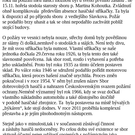
roku na podzim měli hasiči možnost být u svého prvního zásahu . ne
15.11. hořela stodola starosty sboru p. Martina Kohoutka. Zvládnutí
ohně komplikovala především absence hasičské stříkačky. Ta byla
k dispozici až po příjezdu sboru z vedlejšího Slavkova. Požár
se podařilo brzy uhasit a tak se ohni nepodařilo zachvátit poblíž
stojící budovy.
O požáry ve vesnici nebyla nouze, střechy domů byly povětšinou
ze slámy či došků,nemluvě o stodolách a stájích. Není tedy divu,
že mít svou stříkačku byla nutnost. Vlastní stříkačky se naše
jednotka dočkala 29.června roku 1926, ta byla tento den také
slavnostně posvěcena. Jak sbor rostl, rostlo i vybavení a potřeba
jeho uskladnění. Proto byl roku 1935 za tímto účelem postaven
sklad. Po válce roku 1946 se sdružení podařilo pořídit motorovou
stříkačku, která proces hašení značně urychlila. Proces změn
pokračoval i v roce 1954. V něm byl zrušen název Sbor
dobrovolných hasičů a nahrazen Československým svazem požární
ochrany.Neméně významný byl rok 1966, kdy se svaz dočkal
vlastního nákladního automobilu a také důstojného útočiště
v podobě hasičské zbrojnice. Ta byla postavena na místě bývalých
„býkáren“, kde stojí dodnes. V roce 2011 proběhla komplexní
přestavba a je jejím plnohodnotným nástupcem.
Stejně jako v minulosti,tak i v současnosti zůstávají činnost
a zásluhy hasičů nedoceněny. Po celou dobu své existence se sbor
aktivně účastní nejen událostí spojených s požárnictvím jako