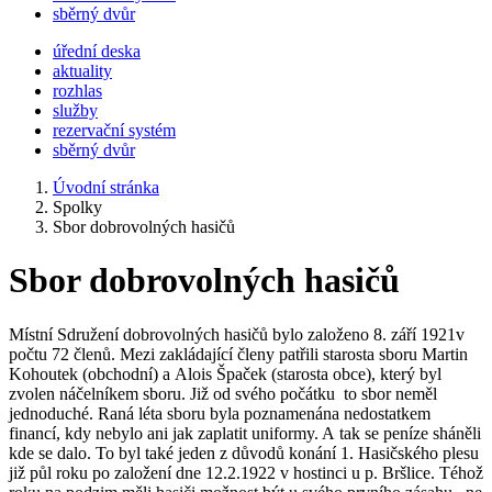
sběrný dvůr
úřední deska
aktuality
rozhlas
služby
rezervační systém
sběrný dvůr
Úvodní stránka
Spolky
Sbor dobrovolných hasičů
Sbor dobrovolných hasičů
Místní Sdružení dobrovolných hasičů bylo založeno 8. září 1921v
počtu 72 členů. Mezi zakládající členy patřili starosta sboru Martin
Kohoutek (obchodní) a Alois Špaček (starosta obce), který byl
zvolen náčelníkem sboru. Již od svého počátku to sbor neměl
jednoduché. Raná léta sboru byla poznamenána nedostatkem
financí, kdy nebylo ani jak zaplatit uniformy. A tak se peníze sháněli
kde se dalo. To byl také jeden z důvodů konání 1. Hasičského plesu
již půl roku po založení dne 12.2.1922 v hostinci u p. Bršlice. Téhož