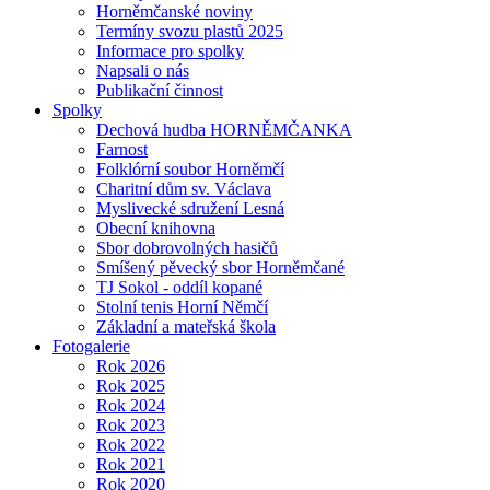
Horněmčanské noviny
Termíny svozu plastů 2025
Informace pro spolky
Napsali o nás
Publikační činnost
Spolky
Dechová hudba HORNĚMČANKA
Farnost
Folklórní soubor Horněmčí
Charitní dům sv. Václava
Myslivecké sdružení Lesná
Obecní knihovna
Sbor dobrovolných hasičů
Smíšený pěvecký sbor Horněmčané
TJ Sokol - oddíl kopané
Stolní tenis Horní Němčí
Základní a mateřská škola
Fotogalerie
Rok 2026
Rok 2025
Rok 2024
Rok 2023
Rok 2022
Rok 2021
Rok 2020