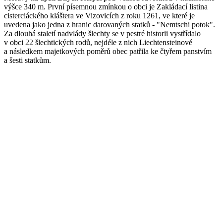
výšce 340 m. První písemnou zmínkou o obci je Zakládací listina
cisterciáckého kláštera ve Vizovicích z roku 1261, ve které je
uvedena jako jedna z hranic darovaných statků - "Nemtschi potok".
Za dlouhá staletí nadvlády šlechty se v pestré historii vystřídalo
v obci 22 šlechtických rodů, nejdéle z nich Liechtensteinové
a následkem majetkových poměrů obec patřila ke čtyřem panstvím
a šesti statkům.