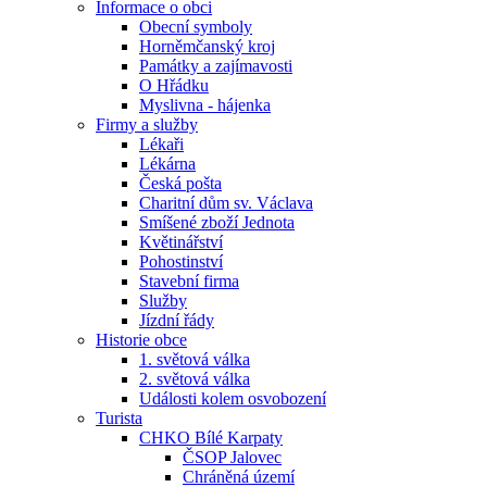
Informace o obci
Obecní symboly
Horněmčanský kroj
Památky a zajímavosti
O Hřádku
Myslivna - hájenka
Firmy a služby
Lékaři
Lékárna
Česká pošta
Charitní dům sv. Václava
Smíšené zboží Jednota
Květinářství
Pohostinství
Stavební firma
Služby
Jízdní řády
Historie obce
1. světová válka
2. světová válka
Události kolem osvobození
Turista
CHKO Bílé Karpaty
ČSOP Jalovec
Chráněná území