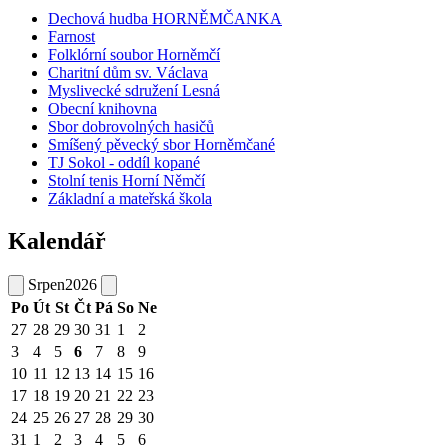
Dechová hudba HORNĚMČANKA
Farnost
Folklórní soubor Horněmčí
Charitní dům sv. Václava
Myslivecké sdružení Lesná
Obecní knihovna
Sbor dobrovolných hasičů
Smíšený pěvecký sbor Horněmčané
TJ Sokol - oddíl kopané
Stolní tenis Horní Němčí
Základní a mateřská škola
Kalendář
Srpen
2026
Po
Út
St
Čt
Pá
So
Ne
27
28
29
30
31
1
2
3
4
5
6
7
8
9
10
11
12
13
14
15
16
17
18
19
20
21
22
23
24
25
26
27
28
29
30
31
1
2
3
4
5
6