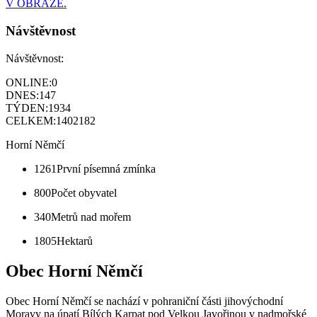
V OBRAZE.
Návštěvnost
Návštěvnost:
ONLINE:
0
DNES:
147
TÝDEN:
1934
CELKEM:
1402182
Horní Němčí
1261
První písemná zmínka
800
Počet obyvatel
340
Metrů nad mořem
1805
Hektarů
Obec Horní Němčí
Obec Horní Němčí se nachází v pohraniční části jihovýchodní
Moravy na úpatí Bílých Karpat pod Velkou Javořinou v nadmořské