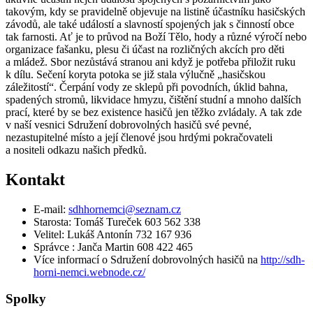
takovým, kdy se pravidelně objevuje na listině účastníku hasičských
závodů, ale také událostí a slavností spojených jak s činností obce
tak farnosti. Ať je to průvod na Boží Tělo, hody a různé výročí nebo
organizace fašanku, plesu či účast na rozličných akcích pro děti
a mládež. Sbor nezůstává stranou ani když je potřeba přiložit ruku
k dílu. Sečení koryta potoka se již stala výlučně „hasičskou
záležitostí“. Čerpání vody ze sklepů při povodních, úklid bahna,
spadených stromů, likvidace hmyzu, čištění studní a mnoho dalších
prací, které by se bez existence hasičů jen těžko zvládaly. A tak zde
v naší vesnici Sdružení dobrovolných hasičů své pevné,
nezastupitelné místo a její členové jsou hrdými pokračovateli
a nositeli odkazu našich předků.
Kontakt
E-mail:
sdhhornemci@seznam.cz
Starosta: Tomáš Tureček 603 562 338
Velitel: Lukáš Antonín 732 167 936
Správce : Janča Martin 608 422 465
Více informací o Sdružení dobrovolných hasičů na
http://sdh-
horni-nemci.webnode.cz/
Spolky