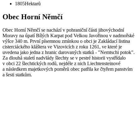
1805
Hektarů
Obec Horní Němčí
Obec Horní Němčí se nachází v pohraniční části jihovýchodní
Moravy na úpatí Bílých Karpat pod Velkou Javořinou v nadmořské
výšce 340 m. První písemnou zmínkou o obci je Zakládací listina
cisterciáckého kláštera ve Vizovicích z roku 1261, ve které je
uvedena jako jedna z hranic darovaných statků - "Nemtschi potok".
Za dlouhá staletí nadvlády šlechty se v pestré historii vystřídalo
v obci 22 šlechtických rodů, nejdéle z nich Liechtensteinové
a následkem majetkových poměrů obec patřila ke čtyřem panstvím
a šesti statkům.