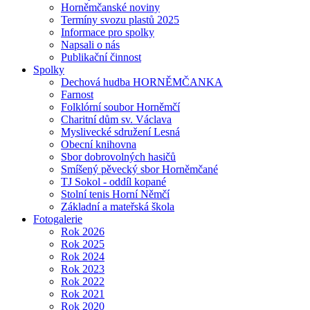
Horněmčanské noviny
Termíny svozu plastů 2025
Informace pro spolky
Napsali o nás
Publikační činnost
Spolky
Dechová hudba HORNĚMČANKA
Farnost
Folklórní soubor Horněmčí
Charitní dům sv. Václava
Myslivecké sdružení Lesná
Obecní knihovna
Sbor dobrovolných hasičů
Smíšený pěvecký sbor Horněmčané
TJ Sokol - oddíl kopané
Stolní tenis Horní Němčí
Základní a mateřská škola
Fotogalerie
Rok 2026
Rok 2025
Rok 2024
Rok 2023
Rok 2022
Rok 2021
Rok 2020