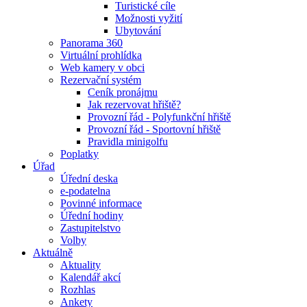
Turistické cíle
Možnosti vyžití
Ubytování
Panorama 360
Virtuální prohlídka
Web kamery v obci
Rezervační systém
Ceník pronájmu
Jak rezervovat hřiště?
Provozní řád - Polyfunkční hřiště
Provozní řád - Sportovní hřiště
Pravidla minigolfu
Poplatky
Úřad
Úřední deska
e-podatelna
Povinné informace
Úřední hodiny
Zastupitelstvo
Volby
Aktuálně
Aktuality
Kalendář akcí
Rozhlas
Ankety