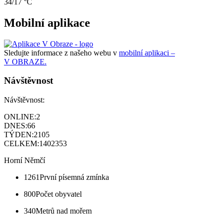
34/17 °C
Mobilní aplikace
Sledujte informace z našeho webu v
mobilní aplikaci –
V OBRAZE.
Návštěvnost
Návštěvnost:
ONLINE:
2
DNES:
66
TÝDEN:
2105
CELKEM:
1402353
Horní Němčí
1261
První písemná zmínka
800
Počet obyvatel
340
Metrů nad mořem