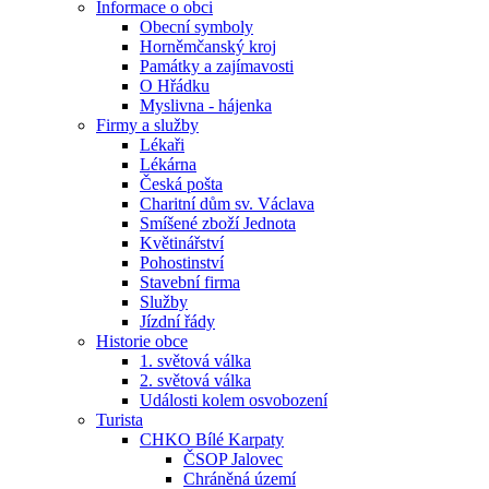
Informace o obci
Obecní symboly
Horněmčanský kroj
Památky a zajímavosti
O Hřádku
Myslivna - hájenka
Firmy a služby
Lékaři
Lékárna
Česká pošta
Charitní dům sv. Václava
Smíšené zboží Jednota
Květinářství
Pohostinství
Stavební firma
Služby
Jízdní řády
Historie obce
1. světová válka
2. světová válka
Události kolem osvobození
Turista
CHKO Bílé Karpaty
ČSOP Jalovec
Chráněná území