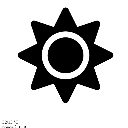
32/13 °C
pondělí
10. 8.