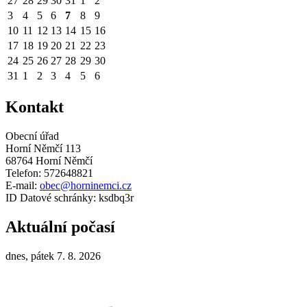
27
28
29
30
31
1
2
3
4
5
6
7
8
9
10
11
12
13
14
15
16
17
18
19
20
21
22
23
24
25
26
27
28
29
30
31
1
2
3
4
5
6
Kontakt
Obecní úřad
Horní Němčí 113
68764 Horní Němčí
Telefon: 572648821
E-mail:
obec@horninemci.cz
ID Datové schránky: ksdbq3r
Aktuální počasí
dnes, pátek 7. 8. 2026