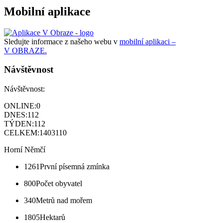
Mobilní aplikace
Sledujte informace z našeho webu v
mobilní aplikaci –
V OBRAZE.
Návštěvnost
Návštěvnost:
ONLINE:
0
DNES:
112
TÝDEN:
112
CELKEM:
1403110
Horní Němčí
1261
První písemná zmínka
800
Počet obyvatel
340
Metrů nad mořem
1805
Hektarů