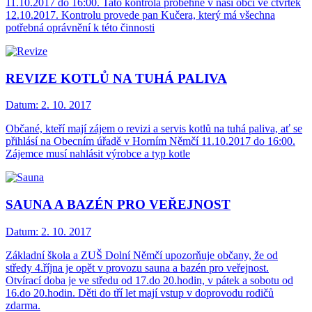
11.10.2017 do 16:00. Tato kontrola proběhne v naší obci ve čtvrtek
12.10.2017. Kontrolu provede pan Kučera, který má všechna
potřebná oprávnění k této činnosti
REVIZE KOTLŮ NA TUHÁ PALIVA
Datum:
2. 10. 2017
Občané, kteří mají zájem o revizi a servis kotlů na tuhá paliva, ať se
přihlásí na Obecním úřadě v Horním Němčí 11.10.2017 do 16:00.
Zájemce musí nahlásit výrobce a typ kotle
SAUNA A BAZÉN PRO VEŘEJNOST
Datum:
2. 10. 2017
Základní škola a ZUŠ Dolní Němčí upozorňuje občany, že od
středy 4.října je opět v provozu sauna a bazén pro veřejnost.
Otvírací doba je ve středu od 17.do 20.hodin, v pátek a sobotu od
16.do 20.hodin. Děti do tří let mají vstup v doprovodu rodičů
zdarma.