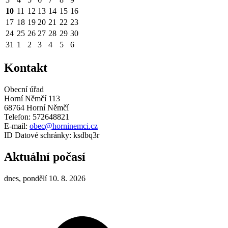
10
11
12
13
14
15
16
17
18
19
20
21
22
23
24
25
26
27
28
29
30
31
1
2
3
4
5
6
Kontakt
Obecní úřad
Horní Němčí 113
68764 Horní Němčí
Telefon: 572648821
E-mail:
obec@horninemci.cz
ID Datové schránky: ksdbq3r
Aktuální počasí
dnes, pondělí 10. 8. 2026