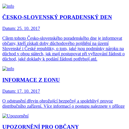
ČESKO-SLOVENSKÝ PORADENSKÝ DEN
Datum:
25. 10. 2017
Cílem tohoto Česko-slovenského poradenského dne je informovat
občany, kteří získali doby důchodového pojištění na území
Slovenské i České republiky, o tom, jaké jsou podmínky nároku na
důchod v obou státech, jak mají postupovat při vyřizování žádosti o
důchod, jaké doklady k podání žádosti potřebují atd.
INFORMACE Z EONU
Datum:
17. 10. 2017
O odstranění dřevin ohrožující bezpečný a spolehlivý provoz
distribučního zařízení. Více informací o postupu naleznete v příloze
UPOZORNĚNÍ PRO OBČANY