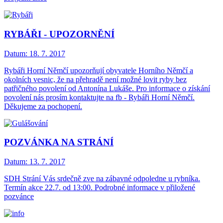
RYBÁŘI - UPOZORNĚNÍ
Datum:
18. 7. 2017
Rybáři Horní Němčí upozorňují obyvatele Horního Němčí a
okolních vesnic, že na přehradě není možné lovit ryby bez
patřičného povolení od Antonína Lukáše. Pro informace o získání
povolení nás prosím kontaktujte na fb - Rybáři Horní Němčí.
Děkujeme za pochopení.
POZVÁNKA NA STRÁNÍ
Datum:
13. 7. 2017
SDH Strání Vás srdečně zve na zábavné odpoledne u rybníka.
Termín akce 22.7. od 13:00. Podrobné informace v přiložené
pozvánce