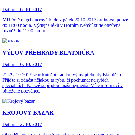
Datum:
16. 10. 2017
MUDr. Neugebauerová bude v pátek 20.10.2017 ordinovat pouze
do 11:00 hodin. Výdejna léků v Horním Němčí bude otevřená
rovněž do 11:00 hodin.
VÝLOV PŘEHRADY BLATNIČKA
Datum:
16. 10. 2017
21.-22.10.2017 se uskuteční tradiční výlov přehrady Blatnička.
Přijďte si odnést nějakou tu rybu, či pochutnat na rybích
specialitách. Na své si přijdou i naši nejmenší. Více informací v
přiložené pozvánce.
KROJOVÝ BAZAR
Datum:
12. 10. 2017
Obec Blatnička a Tradice Slovácka, o.p.s. vás srdečně zvou na