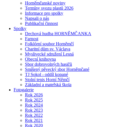
Horněmčanské noviny
Termíny svozu plastů 2026
Informace pro spolky
Napsali o nás
Publikační činnost
Spolky
Dechová hudba HORNĚMČANKA
Farnost
Folklórní soubor Horněmčí
Charitní dům sv. Václava
Myslivecké sdružení Lesná
Obecní knihovna
Sbor dobrovolných hasičů
Smíšený pěvecký sbor Horněmčané
TJ Sokol - oddíl kopané
Stolní tenis Horní Němčí
Základní a mateřská škola
Fotogalerie
Rok 2026
Rok 2025
Rok 2024
Rok 2023
Rok 2022
Rok 2021
Rok 2020