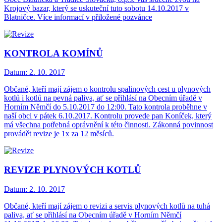
Krojový bazar, který se uskuteční tuto sobotu 14.10.2017 v
Blatničce. Více informací v přiložené pozvánce
KONTROLA KOMÍNŮ
Datum:
2. 10. 2017
Občané, kteří mají zájem o kontrolu spalinových cest u plynových
kotlů i kotlů na pevná paliva, ať se přihlásí na Obecním úřadě v
Horním Němčí do 5.10.2017 do 12:00. Tato kontrola proběhne v
naší obci v pátek 6.10.2017. Kontrolu provede pan Koníček, který
má všechna potřebná oprávnění k této činnosti. Zákonná povinnost
provádět revize je 1x za 12 měsíců.
REVIZE PLYNOVÝCH KOTLŮ
Datum:
2. 10. 2017
Občané, kteří mají zájem o revizi a servis plynových kotlů na tuhá
paliva, ať se přihlásí na Obecním úřadě v Horním Němčí