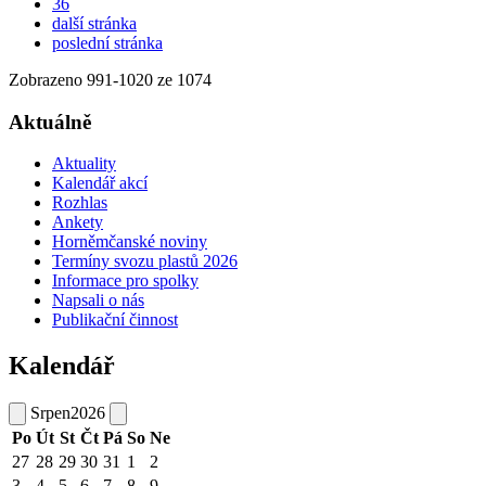
36
další stránka
poslední stránka
Zobrazeno
991
-
1020
ze 1074
Aktuálně
Aktuality
Kalendář akcí
Rozhlas
Ankety
Horněmčanské noviny
Termíny svozu plastů 2026
Informace pro spolky
Napsali o nás
Publikační činnost
Kalendář
Srpen
2026
Po
Út
St
Čt
Pá
So
Ne
27
28
29
30
31
1
2
3
4
5
6
7
8
9