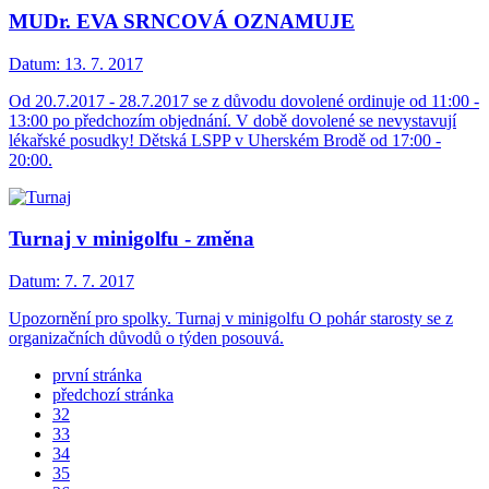
MUDr. EVA SRNCOVÁ OZNAMUJE
Datum:
13. 7. 2017
Od 20.7.2017 - 28.7.2017 se z důvodu dovolené ordinuje od 11:00 -
13:00 po předchozím objednání. V době dovolené se nevystavují
lékařské posudky! Dětská LSPP v Uherském Brodě od 17:00 -
20:00.
Turnaj v minigolfu - změna
Datum:
7. 7. 2017
Upozornění pro spolky. Turnaj v minigolfu O pohár starosty se z
organizačních důvodů o týden posouvá.
první stránka
předchozí stránka
32
33
34
35