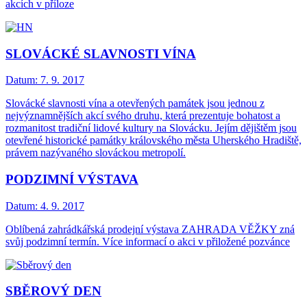
akcích v příloze
SLOVÁCKÉ SLAVNOSTI VÍNA
Datum:
7. 9. 2017
Slovácké slavnosti vína a otevřených památek jsou jednou z
nejvýznamnějších akcí svého druhu, která prezentuje bohatost a
rozmanitost tradiční lidové kultury na Slovácku. Jejím dějištěm jsou
otevřené historické památky královského města Uherského Hradiště,
právem nazývaného slováckou metropolí.
PODZIMNÍ VÝSTAVA
Datum:
4. 9. 2017
Oblíbená zahrádkářská prodejní výstava ZAHRADA VĚŽKY zná
svůj podzimní termín. Více informací o akci v přiložené pozvánce
SBĚROVÝ DEN