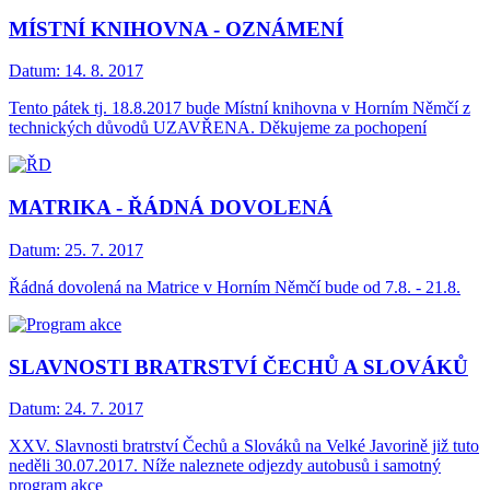
MÍSTNÍ KNIHOVNA - OZNÁMENÍ
Datum:
14. 8. 2017
Tento pátek tj. 18.8.2017 bude Místní knihovna v Horním Němčí z
technických důvodů UZAVŘENA. Děkujeme za pochopení
MATRIKA - ŘÁDNÁ DOVOLENÁ
Datum:
25. 7. 2017
Řádná dovolená na Matrice v Horním Němčí bude od 7.8. - 21.8.
SLAVNOSTI BRATRSTVÍ ČECHŮ A SLOVÁKŮ
Datum:
24. 7. 2017
XXV. Slavnosti bratrství Čechů a Slováků na Velké Javorině již tuto
neděli 30.07.2017. Níže naleznete odjezdy autobusů i samotný
program akce