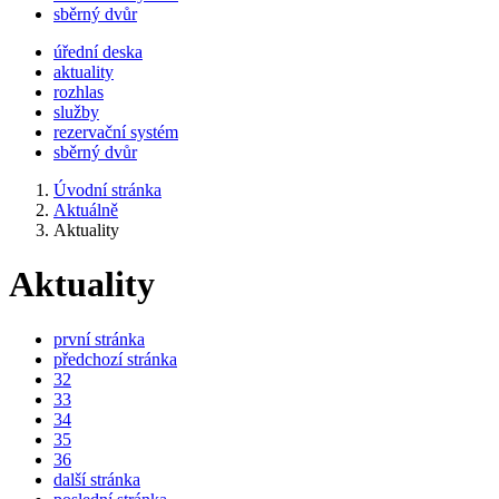
sběrný dvůr
úřední deska
aktuality
rozhlas
služby
rezervační systém
sběrný dvůr
Úvodní stránka
Aktuálně
Aktuality
Aktuality
první stránka
předchozí stránka
32
33
34
35
36
další stránka