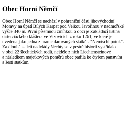
Obec Horní Němčí
Obec Horní Němčí se nachází v pohraniční části jihovýchodní
Moravy na úpatí Bílých Karpat pod Velkou Javořinou v nadmořské
výšce 340 m. První písemnou zmínkou o obci je Zakládací listina
cisterciáckého kláštera ve Vizovicích z roku 1261, ve které je
uvedena jako jedna z hranic darovaných statků - "Nemtschi potok".
Za dlouhá staletí nadvlády šlechty se v pestré historii vystřídalo
v obci 22 šlechtických rodů, nejdéle z nich Liechtensteinové
a následkem majetkových poměrů obec patřila ke čtyřem panstvím
a šesti statkům.