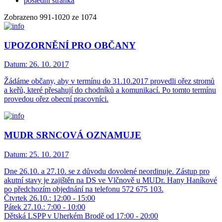
poslední stránka
Zobrazeno
991
-
1020
ze 1074
UPOZORNĚNÍ PRO OBČANY
Datum:
26. 10. 2017
Žádáme občany, aby v termínu do 31.10.2017 provedli ořez stromů
a keřů, které přesahují do chodníků a komunikací. Po tomto termínu
provedou ořez obecní pracovníci.
MUDR SRNCOVÁ OZNAMUJE
Datum:
25. 10. 2017
Dne 26.10. a 27.10. se z důvodu dovolené neordinuje. Zástup pro
akutní stavy je zajištěn na DS ve Vlčnově u MUDr. Hany Haníkové
po předchozím objednání na telefonu 572 675 103.
Čtvrtek 26.10.: 12:00 - 15:00
Pátek 27.10.: 7:00 - 10:00
Dětská LSPP v Uherkém Brodě od 17:00 - 20:00