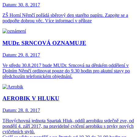
Datum:
30. 8. 2017
ZŠ Horní Němčí pořádá sběrový den starého papíru. Zapojte se a
podpořte dobrou věc. Více informací v příloze
MUDr. SRNCOVÁ OZNAMUJE
Datum:
29. 8. 2017
Ve středu 30.8.2017 bude MUDr. Srncová na dětském oddělení v
Dolním Němčí ordinovat pouze do 9.30 hodin pro akutní stavy po
předchozím telefonickém objednání.
AEROBIK V HLUKU
Datum:
28. 8. 2017
Tělovýchovná jednota Spartak Hluk, oddíl aerobiku srdečně zve, od
pondělí 4. září 2017, na pravidelné cvičení aerobiku s prvky nových
cvičebních stylů.