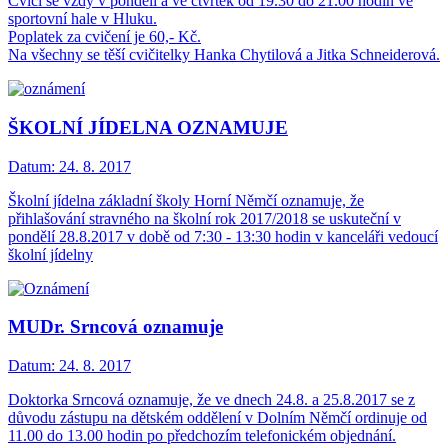
Cvičí se vždy v pondělí a ve čtvrtek od 19.30 do 21.00 hodin ve
sportovní hale v Hluku.
Poplatek za cvičení je 60,- Kč.
Na všechny se těší cvičitelky Hanka Chytilová a Jitka Schneiderová.
ŠKOLNÍ JÍDELNA OZNAMUJE
Datum:
24. 8. 2017
Školní jídelna základní školy Horní Němčí oznamuje, že
přihlašování stravného na školní rok 2017/2018 se uskuteční v
pondělí 28.8.2017 v době od 7:30 - 13:30 hodin v kanceláři vedoucí
školní jídelny
MUDr. Srncová oznamuje
Datum:
24. 8. 2017
Doktorka Srncová oznamuje, že ve dnech 24.8. a 25.8.2017 se z
důvodu zástupu na dětském oddělení v Dolním Němčí ordinuje od
11.00 do 13.00 hodin po předchozím telefonickém objednání.