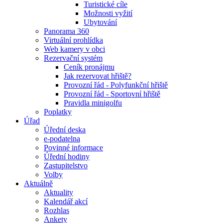
Turistické cíle
Možnosti vyžití
Ubytování
Panorama 360
Virtuální prohlídka
Web kamery v obci
Rezervační systém
Ceník pronájmu
Jak rezervovat hřiště?
Provozní řád - Polyfunkční hřiště
Provozní řád - Sportovní hřiště
Pravidla minigolfu
Poplatky
Úřad
Úřední deska
e-podatelna
Povinné informace
Úřední hodiny
Zastupitelstvo
Volby
Aktuálně
Aktuality
Kalendář akcí
Rozhlas
Ankety