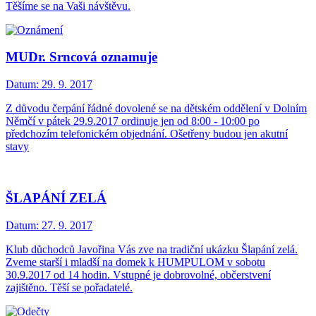
Těšíme se na Vaši návštěvu.
MUDr. Srncová oznamuje
Datum:
29. 9. 2017
Z důvodu čerpání řádné dovolené se na dětském oddělení v Dolním
Němčí v pátek 29.9.2017 ordinuje jen od 8:00 - 10:00 po
předchozím telefonickém objednání. Ošetřeny budou jen akutní
stavy
ŠLAPÁNÍ ZELÁ
Datum:
27. 9. 2017
Klub důchodců Javořina Vás zve na tradiční ukázku Šlapání zelá.
Zveme starší i mladší na domek k HUMPULOM v sobotu
30.9.2017 od 14 hodin. Vstupné je dobrovolné, občerstvení
zajištěno. Těší se pořadatelé.