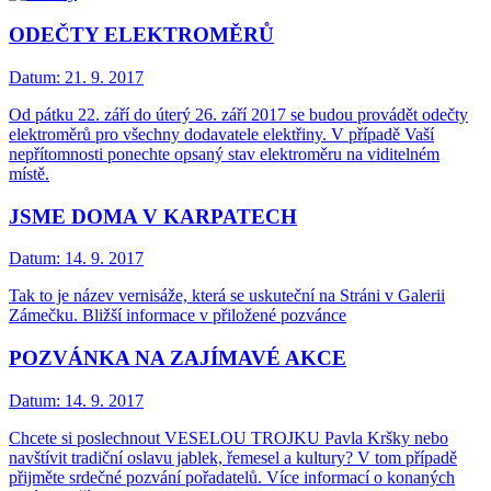
ODEČTY ELEKTROMĚRŮ
Datum:
21. 9. 2017
Od pátku 22. září do úterý 26. září 2017 se budou provádět odečty
elektroměrů pro všechny dodavatele elektřiny. V případě Vaší
nepřítomnosti ponechte opsaný stav elektroměru na viditelném
místě.
JSME DOMA V KARPATECH
Datum:
14. 9. 2017
Tak to je název vernisáže, která se uskuteční na Stráni v Galerii
Zámečku. Bližší informace v přiložené pozvánce
POZVÁNKA NA ZAJÍMAVÉ AKCE
Datum:
14. 9. 2017
Chcete si poslechnout VESELOU TROJKU Pavla Kršky nebo
navštívit tradiční oslavu jablek, řemesel a kultury? V tom případě
přijměte srdečné pozvání pořadatelů. Více informací o konaných