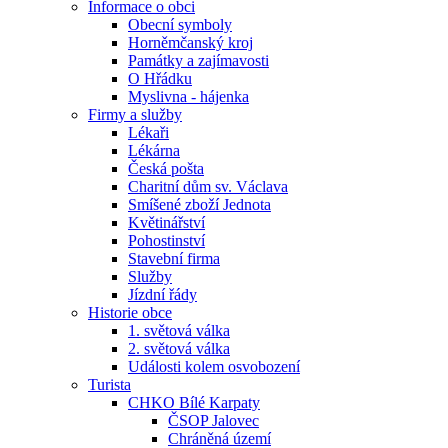
Informace o obci
Obecní symboly
Horněmčanský kroj
Památky a zajímavosti
O Hřádku
Myslivna - hájenka
Firmy a služby
Lékaři
Lékárna
Česká pošta
Charitní dům sv. Václava
Smíšené zboží Jednota
Květinářství
Pohostinství
Stavební firma
Služby
Jízdní řády
Historie obce
1. světová válka
2. světová válka
Události kolem osvobození
Turista
CHKO Bílé Karpaty
ČSOP Jalovec
Chráněná území