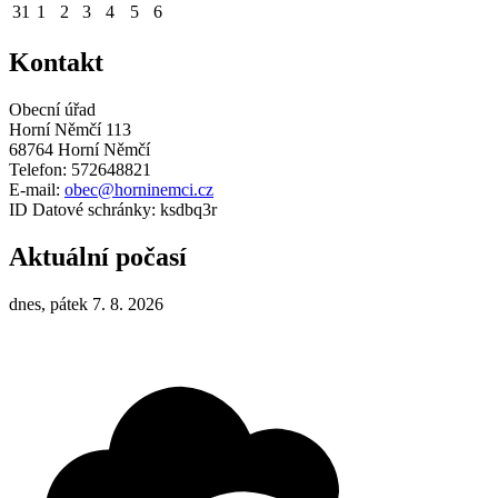
31
1
2
3
4
5
6
Kontakt
Obecní úřad
Horní Němčí 113
68764 Horní Němčí
Telefon: 572648821
E-mail:
obec@horninemci.cz
ID Datové schránky: ksdbq3r
Aktuální počasí
dnes, pátek 7. 8. 2026