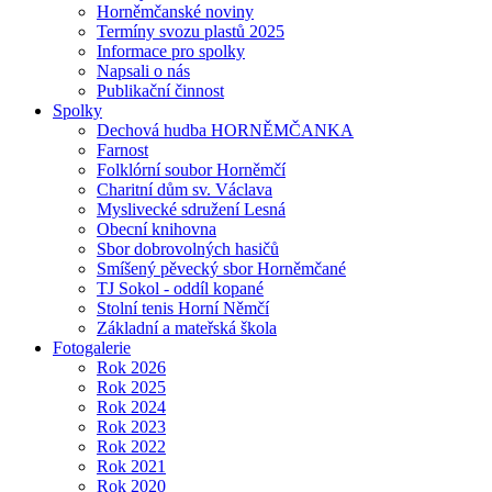
Horněmčanské noviny
Termíny svozu plastů 2025
Informace pro spolky
Napsali o nás
Publikační činnost
Spolky
Dechová hudba HORNĚMČANKA
Farnost
Folklórní soubor Horněmčí
Charitní dům sv. Václava
Myslivecké sdružení Lesná
Obecní knihovna
Sbor dobrovolných hasičů
Smíšený pěvecký sbor Horněmčané
TJ Sokol - oddíl kopané
Stolní tenis Horní Němčí
Základní a mateřská škola
Fotogalerie
Rok 2026
Rok 2025
Rok 2024
Rok 2023
Rok 2022
Rok 2021
Rok 2020