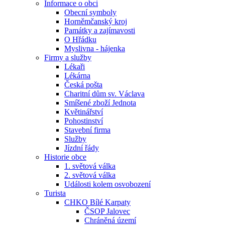
Informace o obci
Obecní symboly
Horněmčanský kroj
Památky a zajímavosti
O Hřádku
Myslivna - hájenka
Firmy a služby
Lékaři
Lékárna
Česká pošta
Charitní dům sv. Václava
Smíšené zboží Jednota
Květinářství
Pohostinství
Stavební firma
Služby
Jízdní řády
Historie obce
1. světová válka
2. světová válka
Události kolem osvobození
Turista
CHKO Bílé Karpaty
ČSOP Jalovec
Chráněná území