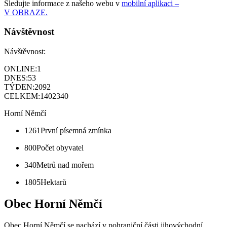
Sledujte informace z našeho webu v
mobilní aplikaci –
V OBRAZE.
Návštěvnost
Návštěvnost:
ONLINE:
1
DNES:
53
TÝDEN:
2092
CELKEM:
1402340
Horní Němčí
1261
První písemná zmínka
800
Počet obyvatel
340
Metrů nad mořem
1805
Hektarů
Obec Horní Němčí
Obec Horní Němčí se nachází v pohraniční části jihovýchodní