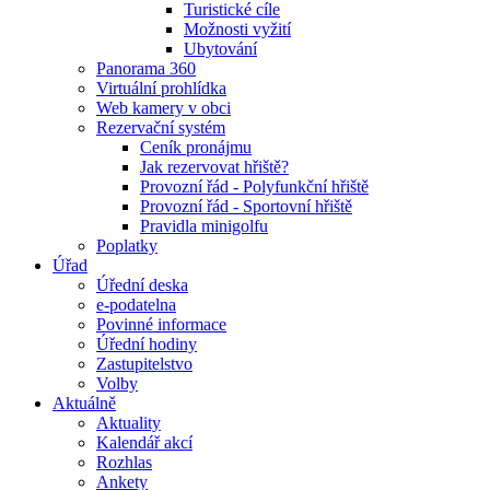
Turistické cíle
Možnosti vyžití
Ubytování
Panorama 360
Virtuální prohlídka
Web kamery v obci
Rezervační systém
Ceník pronájmu
Jak rezervovat hřiště?
Provozní řád - Polyfunkční hřiště
Provozní řád - Sportovní hřiště
Pravidla minigolfu
Poplatky
Úřad
Úřední deska
e-podatelna
Povinné informace
Úřední hodiny
Zastupitelstvo
Volby
Aktuálně
Aktuality
Kalendář akcí
Rozhlas
Ankety