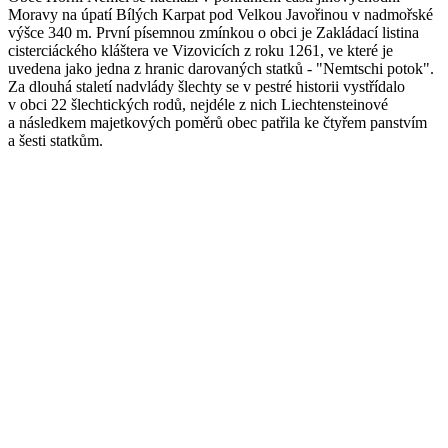
Moravy na úpatí Bílých Karpat pod Velkou Javořinou v nadmořské
výšce 340 m. První písemnou zmínkou o obci je Zakládací listina
cisterciáckého kláštera ve Vizovicích z roku 1261, ve které je
uvedena jako jedna z hranic darovaných statků - "Nemtschi potok".
Za dlouhá staletí nadvlády šlechty se v pestré historii vystřídalo
v obci 22 šlechtických rodů, nejdéle z nich Liechtensteinové
a následkem majetkových poměrů obec patřila ke čtyřem panstvím
a šesti statkům.