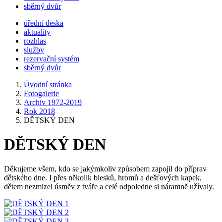
sběrný dvůr
úřední deska
aktuality
rozhlas
služby
rezervační systém
sběrný dvůr
Úvodní stránka
Fotogalerie
Archiv 1972-2019
Rok 2018
DĚTSKÝ DEN
DĚTSKÝ DEN
Děkujeme všem, kdo se jakýmkoliv způsobem zapojil do příprav
dětského dne. I přes několik blesků, hromů a dešťových kapek,
dětem nezmizel úsměv z tváře a celé odpoledne si náramně užívaly.