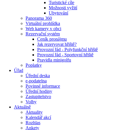
Turistické cíle
Možnosti vyžití
Ubytování
Panorama 360
Virtuální prohlídka
Web kamery v obci
Rezervační systém
Ceník pronájmu
Jak rezervovat hřiště?
Provozní řád - Polyfunkční hřiště
Provozní řád - Sportovní hřiště
Pravidla minigolfu
Poplatky
Úřad
Úřední deska
e-podatelna
Povinné informace
Úřední hodiny
Zastupitelstvo
Volby
Aktuálně
Aktuality
Kalendář akcí
Rozhlas
Ankety