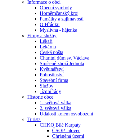
Informace o obci
Obecní symboly
Horněmčanský kroj
Památky a zajímavosti
O Hřádku
Myslivna - hájenka
Firmy a služby
Lékaři
Lékárna
Česká pošta
Charitní dům sv. Václava
Smíšené zboží Jednota
Květinářství
Pohostinství
Stavební firma
Služby
Jízdní řády
Historie obce
1. světová válka
2. světová válka
Události kolem osvobození
Turista
CHKO Bílé Karpaty
ČSOP Jalovec
Chráněná území