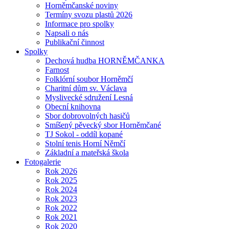
Horněmčanské noviny
Termíny svozu plastů 2026
Informace pro spolky
Napsali o nás
Publikační činnost
Spolky
Dechová hudba HORNĚMČANKA
Farnost
Folklórní soubor Horněmčí
Charitní dům sv. Václava
Myslivecké sdružení Lesná
Obecní knihovna
Sbor dobrovolných hasičů
Smíšený pěvecký sbor Horněmčané
TJ Sokol - oddíl kopané
Stolní tenis Horní Němčí
Základní a mateřská škola
Fotogalerie
Rok 2026
Rok 2025
Rok 2024
Rok 2023
Rok 2022
Rok 2021
Rok 2020