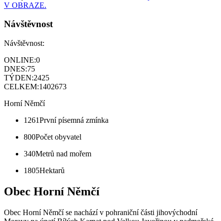
V OBRAZE.
Návštěvnost
Návštěvnost:
ONLINE:
0
DNES:
75
TÝDEN:
2425
CELKEM:
1402673
Horní Němčí
1261
První písemná zmínka
800
Počet obyvatel
340
Metrů nad mořem
1805
Hektarů
Obec Horní Němčí
Obec Horní Němčí se nachází v pohraniční části jihovýchodní