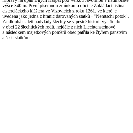
Moravy na úpatí Bílých Karpat pod Velkou Javořinou v nadmořské
výšce 340 m. První písemnou zmínkou o obci je Zakládací listina
cisterciáckého kláštera ve Vizovicích z roku 1261, ve které je
uvedena jako jedna z hranic darovaných statků - "Nemtschi potok".
Za dlouhá staletí nadvlády šlechty se v pestré historii vystřídalo
v obci 22 šlechtických rodů, nejdéle z nich Liechtensteinové
a následkem majetkových poměrů obec patřila ke čtyřem panstvím
a šesti statkům.