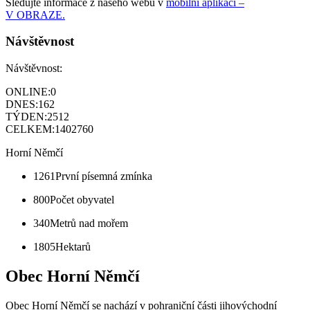
Sledujte informace z našeho webu v
mobilní aplikaci –
V OBRAZE.
Návštěvnost
Návštěvnost:
ONLINE:
0
DNES:
162
TÝDEN:
2512
CELKEM:
1402760
Horní Němčí
1261
První písemná zmínka
800
Počet obyvatel
340
Metrů nad mořem
1805
Hektarů
Obec Horní Němčí
Obec Horní Němčí se nachází v pohraniční části jihovýchodní