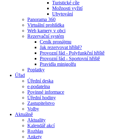
Turistické cíle
Možnosti vyžití
Ubytování
Panorama 360
Virtuální prohlídka
Web kamery v obci
Rezervační systém
Ceník pronájmu
Jak rezervovat hřiště?
Provozní řád - Polyfunkční hřiště
Provozní řád - Sportovní hřiště
Pravidla minigolfu
Poplatky
Úřad
Úřední deska
e-podatelna
Povinné informace
Úřední hodiny
Zastupitelstvo
Volby
Aktuálně
Aktuality
Kalendář akcí
Rozhlas
Ankety