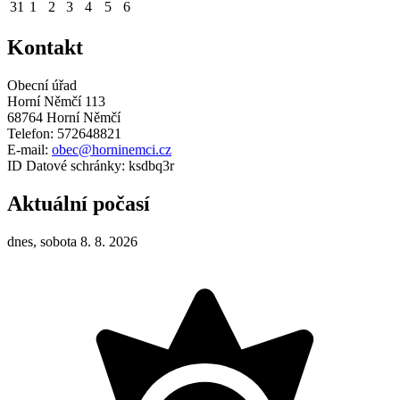
31
1
2
3
4
5
6
Kontakt
Obecní úřad
Horní Němčí 113
68764 Horní Němčí
Telefon: 572648821
E-mail:
obec@horninemci.cz
ID Datové schránky: ksdbq3r
Aktuální počasí
dnes, sobota 8. 8. 2026