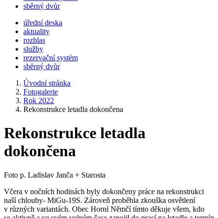
sběrný dvůr
úřední deska
aktuality
rozhlas
služby
rezervační systém
sběrný dvůr
Úvodní stránka
Fotogalerie
Rok 2022
Rekonstrukce letadla dokončena
Rekonstrukce letadla
dokončena
Foto p. Ladislav Janča + Starosta
Včera v nočních hodinách byly dokončeny práce na rekonstrukci
naší chlouby- MiGu-19S. Zároveň proběhla zkouška osvětlení
v různých variantách. Obec Horní Němčí tímto děkuje všem, kdo
se aktivně a ve svém volném čase zapojil do prací na letadle a termín