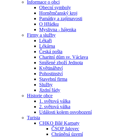
Informace o obci
Obecní symboly
Horněmčanský kroj
Památky a zajímavosti
O Hřádku
Myslivna - hájenka
Firmy a služby
Lékaři
Lékárna
Česká pošta
Charitní dům sv. Václava
Smíšené zboží Jednota
Květinářství
Pohostinství
Stavební firma
Služby
Jízdní řády
Historie obce
1. světová válka
2. světová válka
Události kolem osvobození
Turista
CHKO Bílé Karpaty
ČSOP Jalovec
Chráněná území