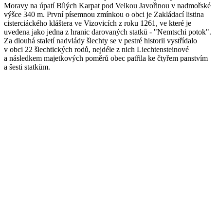
Moravy na úpatí Bílých Karpat pod Velkou Javořinou v nadmořské
výšce 340 m. První písemnou zmínkou o obci je Zakládací listina
cisterciáckého kláštera ve Vizovicích z roku 1261, ve které je
uvedena jako jedna z hranic darovaných statků - "Nemtschi potok".
Za dlouhá staletí nadvlády šlechty se v pestré historii vystřídalo
v obci 22 šlechtických rodů, nejdéle z nich Liechtensteinové
a následkem majetkových poměrů obec patřila ke čtyřem panstvím
a šesti statkům.