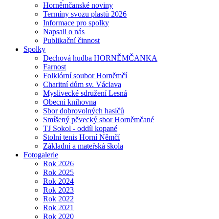
Horněmčanské noviny
Termíny svozu plastů 2026
Informace pro spolky
Napsali o nás
Publikační činnost
Spolky
Dechová hudba HORNĚMČANKA
Farnost
Folklórní soubor Horněmčí
Charitní dům sv. Václava
Myslivecké sdružení Lesná
Obecní knihovna
Sbor dobrovolných hasičů
Smíšený pěvecký sbor Horněmčané
TJ Sokol - oddíl kopané
Stolní tenis Horní Němčí
Základní a mateřská škola
Fotogalerie
Rok 2026
Rok 2025
Rok 2024
Rok 2023
Rok 2022
Rok 2021
Rok 2020