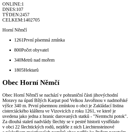
ONLINE:
1
DNES:
107
TÝDEN:
2457
CELKEM:
1402705
Horní Němčí
1261
První písemná zmínka
800
Počet obyvatel
340
Metrů nad mořem
1805
Hektarů
Obec Horní Němčí
Obec Horní Němčí se nachází v pohraniční části jihovýchodní
Moravy na úpatí Bílých Karpat pod Velkou Javořinou v nadmořské
výšce 340 m. První písemnou zmínkou o obci je Zakládací listina
cisterciáckého kláštera ve Vizovicích z roku 1261, ve které je
uvedena jako jedna z hranic darovaných statků - "Nemtschi potok".
Za dlouhá staletí nadvlády šlechty se v pestré historii vystřídalo
v obci 22 šlechtických rodů, nejdéle z nich Liechtensteinové