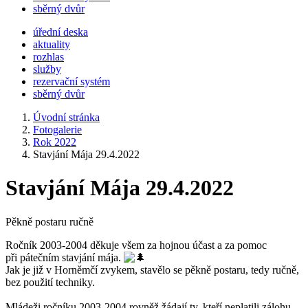
sběrný dvůr
úřední deska
aktuality
rozhlas
služby
rezervační systém
sběrný dvůr
Úvodní stránka
Fotogalerie
Rok 2022
Stavjání Mája 29.4.2022
Stavjání Mája 29.4.2022
Pěkně postaru ručně
Ročník 2003-2004 děkuje všem za hojnou účast a za pomoc
při pátečním stavjání mája.
Jak je již v Horněmčí zvykem, stavělo se pěkně postaru, tedy ručně,
bez použití techniky.
Mládeži ročníku 2003-2004 rovněž žádají ty, kteří neplatili zálohu