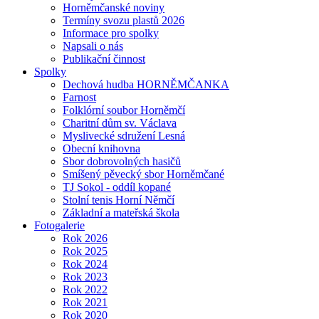
Horněmčanské noviny
Termíny svozu plastů 2026
Informace pro spolky
Napsali o nás
Publikační činnost
Spolky
Dechová hudba HORNĚMČANKA
Farnost
Folklórní soubor Horněmčí
Charitní dům sv. Václava
Myslivecké sdružení Lesná
Obecní knihovna
Sbor dobrovolných hasičů
Smíšený pěvecký sbor Horněmčané
TJ Sokol - oddíl kopané
Stolní tenis Horní Němčí
Základní a mateřská škola
Fotogalerie
Rok 2026
Rok 2025
Rok 2024
Rok 2023
Rok 2022
Rok 2021
Rok 2020