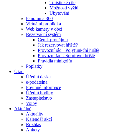
Turistické cíle
Možnosti vyžití
Ubytování
Panorama 360
Virtuální prohlídka
Web kamery v obci
Rezervační systém
Ceník pronájmu
Jak rezervovat hřiště?
Provozní řád - Polyfunkční hřiště
Provozní řád - Sportovní hřiště
Pravidla minigolfu
Poplatky
Úřad
Úřední deska
e-podatelna
Povinné informace
Úřední hodiny
Zastupitelstvo
Volby
Aktuálně
Aktuality
Kalendář akcí
Rozhlas
Ankety