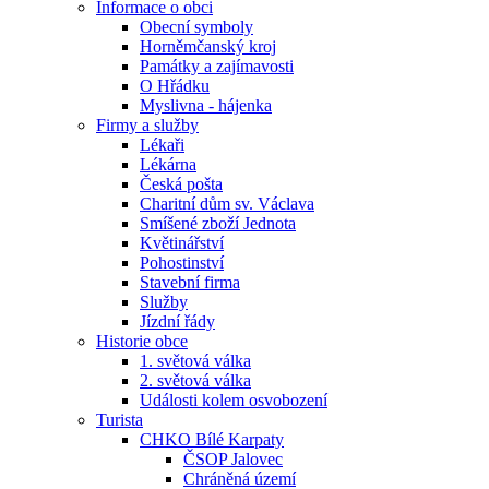
Informace o obci
Obecní symboly
Horněmčanský kroj
Památky a zajímavosti
O Hřádku
Myslivna - hájenka
Firmy a služby
Lékaři
Lékárna
Česká pošta
Charitní dům sv. Václava
Smíšené zboží Jednota
Květinářství
Pohostinství
Stavební firma
Služby
Jízdní řády
Historie obce
1. světová válka
2. světová válka
Události kolem osvobození
Turista
CHKO Bílé Karpaty
ČSOP Jalovec
Chráněná území