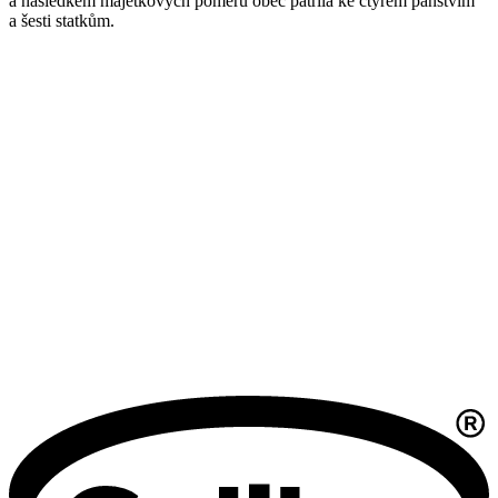
a následkem majetkových poměrů obec patřila ke čtyřem panstvím
a šesti statkům.