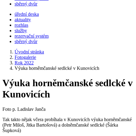
sběrný dvůr
úřední deska
aktuality
rozhlas
služby
rezervační systém
sběrný dvůr
Úvodní stránka
Fotogalerie
Rok 2022
Výuka horněmčanské sedlcké v Kunovicích
Výuka horněmčanské sedlcké v
Kunovicích
Foto p. Ladislav Janča
Tak takto nějak
včera
probíhala v Kunovicích výuka horněmčanské
(Petr Miloš, Jitka Bartošová) a dolněmčanské sedlcké (Šárka
Šupková)