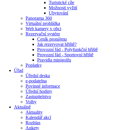
Turistické cíle
Možnosti vyžití
Ubytování
Panorama 360
Virtuální prohlídka
Web kamery v obci
Rezervační systém
Ceník pronájmu
Jak rezervovat hřiště?
Provozní řád - Polyfunkční hřiště
Provozní řád - Sportovní hřiště
Pravidla minigolfu
Poplatky
Úřad
Úřední deska
e-podatelna
Povinné informace
Úřední hodiny
Zastupitelstvo
Volby
Aktuálně
Aktuality
Kalendář akcí
Rozhlas
Ankety