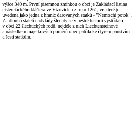
výšce 340 m. První písemnou zmínkou o obci je Zakládací listina
cisterciáckého kláštera ve Vizovicích z roku 1261, ve které je
uvedena jako jedna z hranic darovaných statků - "Nemtschi potok".
Za dlouhá staletí nadvlády šlechty se v pestré historii vystřídalo
v obci 22 šlechtických rodů, nejdéle z nich Liechtensteinové
a následkem majetkových poměrů obec patřila ke čtyřem panstvím
a šesti statkům.