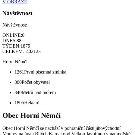
V OBRAZE.
Návštěvnost
Návštěvnost:
ONLINE:
0
DNES:
88
TÝDEN:
1875
CELKEM:
1402123
Horní Němčí
1261
První písemná zmínka
800
Počet obyvatel
340
Metrů nad mořem
1805
Hektarů
Obec Horní Němčí
Obec Horní Němčí se nachází v pohraniční části jihovýchodní
Moravy na úpatí Bílých Karpat pod Velkou Javořinou v nadmořské