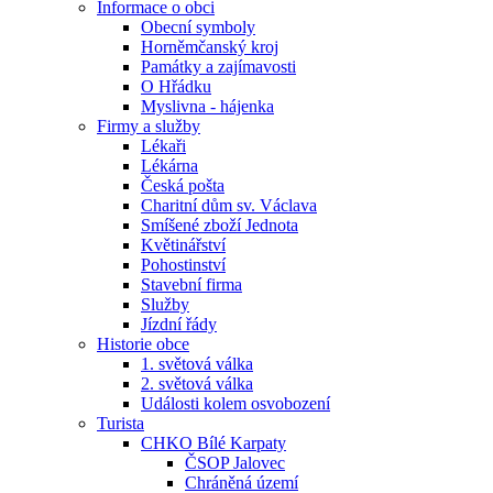
Informace o obci
Obecní symboly
Horněmčanský kroj
Památky a zajímavosti
O Hřádku
Myslivna - hájenka
Firmy a služby
Lékaři
Lékárna
Česká pošta
Charitní dům sv. Václava
Smíšené zboží Jednota
Květinářství
Pohostinství
Stavební firma
Služby
Jízdní řády
Historie obce
1. světová válka
2. světová válka
Události kolem osvobození
Turista
CHKO Bílé Karpaty
ČSOP Jalovec
Chráněná území