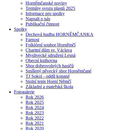
Horněmčanské noviny
Termíny svozu plastů 2025
Informace pro spolky
Napsali o nás
Publikační činnost
Spolky
Dechová hudba HORNĚMČANKA
Farnost
Folklórní soubor Horněmčí
Charitní dům sv. Václava
Myslivecké sdružení Lesná
Obecní knihovna
Sbor dobrovolných hasičů
Smíšený pěvecký sbor Horněmčané
TJ Sokol - oddíl kopané
Stolní tenis Horní Němčí
Základní a mateřská škola
Fotogalerie
Rok 2026
Rok 2025
Rok 2024
Rok 2023
Rok 2022
Rok 2021
Rok 2020