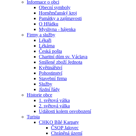
Informace o obci
Obecní symboly
Horněmčanský kroj
Památky a zajímavosti
O Hřádku
Myslivna - hájenka
Firmy a služby
Lékaři
Lékárna
Česká pošta
Charitní dům sv. Václava
Smíšené zboží Jednota
Květinářství
Pohostinství
Stavební firma
Služby
Jízdní řády
Historie obce
1. světová válka
2. světová válka
Události kolem osvobození
Turista
CHKO Bílé Karpaty
ČSOP Jalovec
Chráněná území