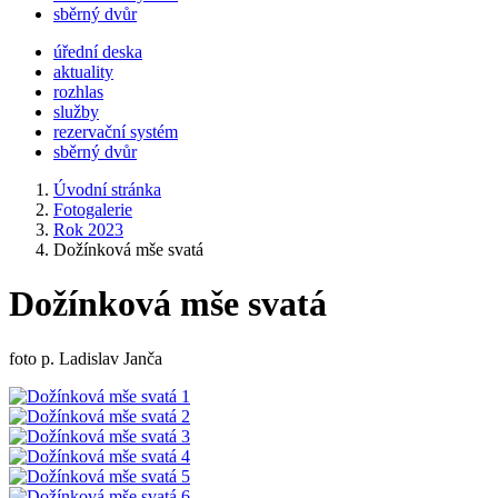
sběrný dvůr
úřední deska
aktuality
rozhlas
služby
rezervační systém
sběrný dvůr
Úvodní stránka
Fotogalerie
Rok 2023
Dožínková mše svatá
Dožínková mše svatá
foto p. Ladislav Janča