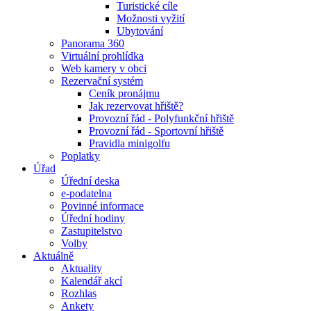
Turistické cíle
Možnosti vyžití
Ubytování
Panorama 360
Virtuální prohlídka
Web kamery v obci
Rezervační systém
Ceník pronájmu
Jak rezervovat hřiště?
Provozní řád - Polyfunkční hřiště
Provozní řád - Sportovní hřiště
Pravidla minigolfu
Poplatky
Úřad
Úřední deska
e-podatelna
Povinné informace
Úřední hodiny
Zastupitelstvo
Volby
Aktuálně
Aktuality
Kalendář akcí
Rozhlas
Ankety