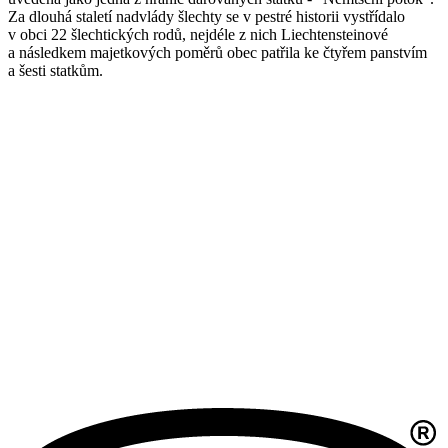
Za dlouhá staletí nadvlády šlechty se v pestré historii vystřídalo
v obci 22 šlechtických rodů, nejdéle z nich Liechtensteinové
a následkem majetkových poměrů obec patřila ke čtyřem panstvím
a šesti statkům.