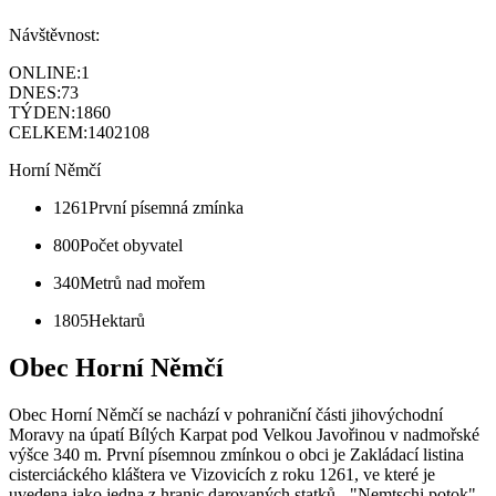
Návštěvnost:
ONLINE:
1
DNES:
73
TÝDEN:
1860
CELKEM:
1402108
Horní Němčí
1261
První písemná zmínka
800
Počet obyvatel
340
Metrů nad mořem
1805
Hektarů
Obec Horní Němčí
Obec Horní Němčí se nachází v pohraniční části jihovýchodní
Moravy na úpatí Bílých Karpat pod Velkou Javořinou v nadmořské
výšce 340 m. První písemnou zmínkou o obci je Zakládací listina
cisterciáckého kláštera ve Vizovicích z roku 1261, ve které je
uvedena jako jedna z hranic darovaných statků - "Nemtschi potok".