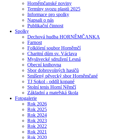
Horněmčanské noviny
Termíny svozu plastů 2025
Informace pro spolky
Napsali o nás
Publikační činnost
Spolky
Dechová hudba HORNĚMČANKA
Farnost
Folklórní soubor Horněmčí
Charitní dům sv. Václava
Myslivecké sdružení Lesná
Obecní knihovna
Sbor dobrovolných hasičů
Smíšený pěvecký sbor Horněmčané
TJ Sokol - oddíl kopané
Stolní tenis Horní Němčí
Základní a mateřská škola
Fotogalerie
Rok 2026
Rok 2025
Rok 2024
Rok 2023
Rok 2022
Rok 2021
Rok 2020