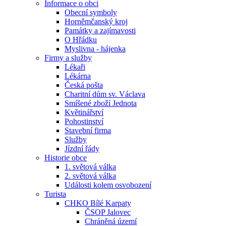
Informace o obci
Obecní symboly
Horněmčanský kroj
Památky a zajímavosti
O Hřádku
Myslivna - hájenka
Firmy a služby
Lékaři
Lékárna
Česká pošta
Charitní dům sv. Václava
Smíšené zboží Jednota
Květinářství
Pohostinství
Stavební firma
Služby
Jízdní řády
Historie obce
1. světová válka
2. světová válka
Události kolem osvobození
Turista
CHKO Bílé Karpaty
ČSOP Jalovec
Chráněná území