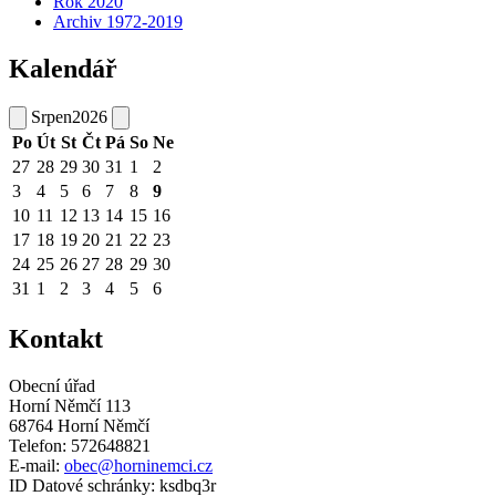
Rok 2020
Archiv 1972-2019
Kalendář
Srpen
2026
Po
Út
St
Čt
Pá
So
Ne
27
28
29
30
31
1
2
3
4
5
6
7
8
9
10
11
12
13
14
15
16
17
18
19
20
21
22
23
24
25
26
27
28
29
30
31
1
2
3
4
5
6
Kontakt
Obecní úřad
Horní Němčí 113
68764 Horní Němčí
Telefon: 572648821
E-mail:
obec@horninemci.cz
ID Datové schránky: ksdbq3r