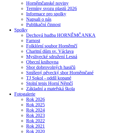
Horněmčanské noviny
Termíny svozu plastů 2026
Informace pro spolky
Napsali o nás
Publikační činnost
Spolky
Dechová hudba HORNĚMČANKA
Farnost
Folklórní soubor Horněmčí
Charitní dům sv. Václava
Myslivecké sdružení Lesná
Obecní knihovna
Sbor dobrovolných hasičů
Smíšený pěvecký sbor Horněmčané
TJ Sokol - oddíl kopané
Stolní tenis Horní Němčí
Základní a mateřská škola
Fotogalerie
Rok 2026
Rok 2025
Rok 2024
Rok 2023
Rok 2022
Rok 2021
Rok 2020