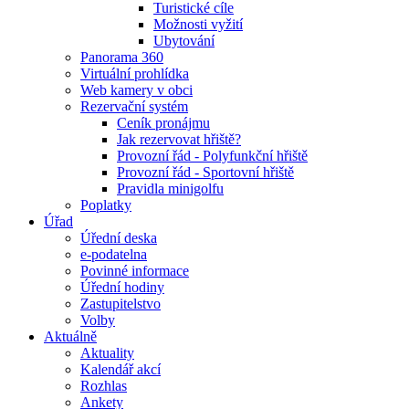
Turistické cíle
Možnosti vyžití
Ubytování
Panorama 360
Virtuální prohlídka
Web kamery v obci
Rezervační systém
Ceník pronájmu
Jak rezervovat hřiště?
Provozní řád - Polyfunkční hřiště
Provozní řád - Sportovní hřiště
Pravidla minigolfu
Poplatky
Úřad
Úřední deska
e-podatelna
Povinné informace
Úřední hodiny
Zastupitelstvo
Volby
Aktuálně
Aktuality
Kalendář akcí
Rozhlas
Ankety