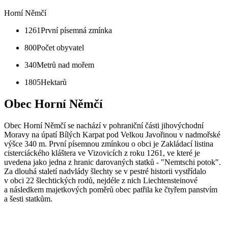
Horní Němčí
1261
První písemná zmínka
800
Počet obyvatel
340
Metrů nad mořem
1805
Hektarů
Obec Horní Němčí
Obec Horní Němčí se nachází v pohraniční části jihovýchodní
Moravy na úpatí Bílých Karpat pod Velkou Javořinou v nadmořské
výšce 340 m. První písemnou zmínkou o obci je Zakládací listina
cisterciáckého kláštera ve Vizovicích z roku 1261, ve které je
uvedena jako jedna z hranic darovaných statků - "Nemtschi potok".
Za dlouhá staletí nadvlády šlechty se v pestré historii vystřídalo
v obci 22 šlechtických rodů, nejdéle z nich Liechtensteinové
a následkem majetkových poměrů obec patřila ke čtyřem panstvím
a šesti statkům.