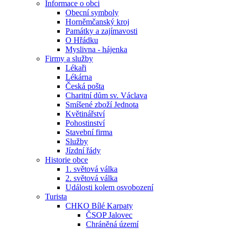
Informace o obci
Obecní symboly
Horněmčanský kroj
Památky a zajímavosti
O Hřádku
Myslivna - hájenka
Firmy a služby
Lékaři
Lékárna
Česká pošta
Charitní dům sv. Václava
Smíšené zboží Jednota
Květinářství
Pohostinství
Stavební firma
Služby
Jízdní řády
Historie obce
1. světová válka
2. světová válka
Události kolem osvobození
Turista
CHKO Bílé Karpaty
ČSOP Jalovec
Chráněná území