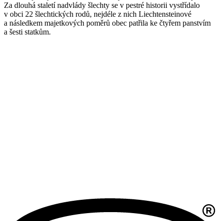
Za dlouhá staletí nadvlády šlechty se v pestré historii vystřídalo
v obci 22 šlechtických rodů, nejdéle z nich Liechtensteinové
a následkem majetkových poměrů obec patřila ke čtyřem panstvím
a šesti statkům.