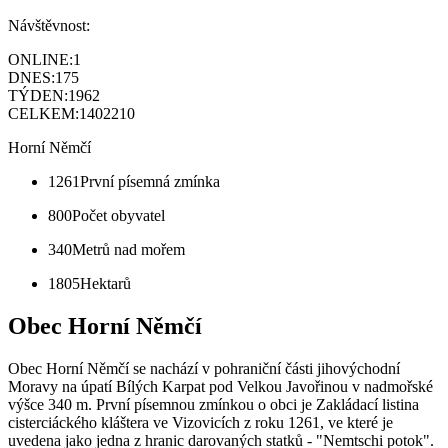
Návštěvnost:
ONLINE:
1
DNES:
175
TÝDEN:
1962
CELKEM:
1402210
Horní Němčí
1261
První písemná zmínka
800
Počet obyvatel
340
Metrů nad mořem
1805
Hektarů
Obec Horní Němčí
Obec Horní Němčí se nachází v pohraniční části jihovýchodní
Moravy na úpatí Bílých Karpat pod Velkou Javořinou v nadmořské
výšce 340 m. První písemnou zmínkou o obci je Zakládací listina
cisterciáckého kláštera ve Vizovicích z roku 1261, ve které je
uvedena jako jedna z hranic darovaných statků - "Nemtschi potok".