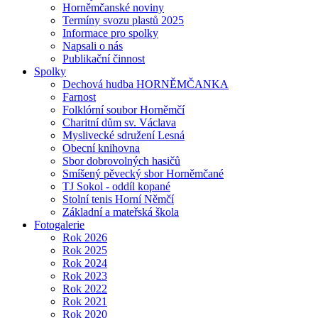
Horněmčanské noviny
Termíny svozu plastů 2025
Informace pro spolky
Napsali o nás
Publikační činnost
Spolky
Dechová hudba HORNĚMČANKA
Farnost
Folklórní soubor Horněmčí
Charitní dům sv. Václava
Myslivecké sdružení Lesná
Obecní knihovna
Sbor dobrovolných hasičů
Smíšený pěvecký sbor Horněmčané
TJ Sokol - oddíl kopané
Stolní tenis Horní Němčí
Základní a mateřská škola
Fotogalerie
Rok 2026
Rok 2025
Rok 2024
Rok 2023
Rok 2022
Rok 2021
Rok 2020