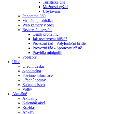
Turistické cíle
Možnosti vyžití
Ubytování
Panorama 360
Virtuální prohlídka
Web kamery v obci
Rezervační systém
Ceník pronájmu
Jak rezervovat hřiště?
Provozní řád - Polyfunkční hřiště
Provozní řád - Sportovní hřiště
Pravidla minigolfu
Poplatky
Úřad
Úřední deska
e-podatelna
Povinné informace
Úřední hodiny
Zastupitelstvo
Volby
Aktuálně
Aktuality
Kalendář akcí
Rozhlas
Ankety