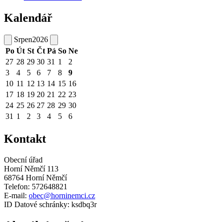
Kalendář
Srpen
2026
Po
Út
St
Čt
Pá
So
Ne
27
28
29
30
31
1
2
3
4
5
6
7
8
9
10
11
12
13
14
15
16
17
18
19
20
21
22
23
24
25
26
27
28
29
30
31
1
2
3
4
5
6
Kontakt
Obecní úřad
Horní Němčí 113
68764 Horní Němčí
Telefon: 572648821
E-mail:
obec@horninemci.cz
ID Datové schránky: ksdbq3r