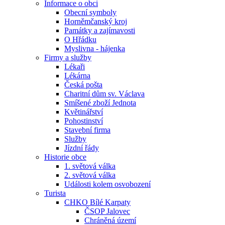
Informace o obci
Obecní symboly
Horněmčanský kroj
Památky a zajímavosti
O Hřádku
Myslivna - hájenka
Firmy a služby
Lékaři
Lékárna
Česká pošta
Charitní dům sv. Václava
Smíšené zboží Jednota
Květinářství
Pohostinství
Stavební firma
Služby
Jízdní řády
Historie obce
1. světová válka
2. světová válka
Události kolem osvobození
Turista
CHKO Bílé Karpaty
ČSOP Jalovec
Chráněná území