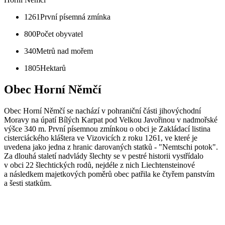
1261
První písemná zmínka
800
Počet obyvatel
340
Metrů nad mořem
1805
Hektarů
Obec Horní Němčí
Obec Horní Němčí se nachází v pohraniční části jihovýchodní
Moravy na úpatí Bílých Karpat pod Velkou Javořinou v nadmořské
výšce 340 m. První písemnou zmínkou o obci je Zakládací listina
cisterciáckého kláštera ve Vizovicích z roku 1261, ve které je
uvedena jako jedna z hranic darovaných statků - "Nemtschi potok".
Za dlouhá staletí nadvlády šlechty se v pestré historii vystřídalo
v obci 22 šlechtických rodů, nejdéle z nich Liechtensteinové
a následkem majetkových poměrů obec patřila ke čtyřem panstvím
a šesti statkům.