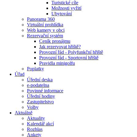
Turistické cíle
Možnosti vyžití
Ubytování
Panorama 360
Virtuální prohlídka
Web kamery v obci
Rezervační systém
Ceník pronájmu
Jak rezervovat hřiště?
Provozní řád - Polyfunkční hřiště
Provozní řád - Sportovní hřiště
Pravidla minigolfu
Poplatky
Úřad
Úřední deska
e-podatelna
Povinné informace
Úřední hodiny
Zastupitelstvo
Volby
Aktuálně
Aktuality
Kalendář akcí
Rozhlas
Ankety