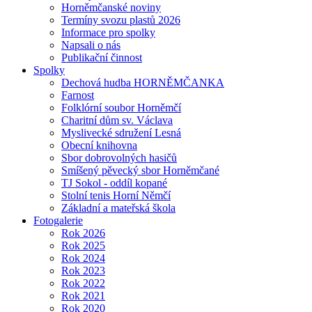
Horněmčanské noviny
Termíny svozu plastů 2026
Informace pro spolky
Napsali o nás
Publikační činnost
Spolky
Dechová hudba HORNĚMČANKA
Farnost
Folklórní soubor Horněmčí
Charitní dům sv. Václava
Myslivecké sdružení Lesná
Obecní knihovna
Sbor dobrovolných hasičů
Smíšený pěvecký sbor Horněmčané
TJ Sokol - oddíl kopané
Stolní tenis Horní Němčí
Základní a mateřská škola
Fotogalerie
Rok 2026
Rok 2025
Rok 2024
Rok 2023
Rok 2022
Rok 2021
Rok 2020