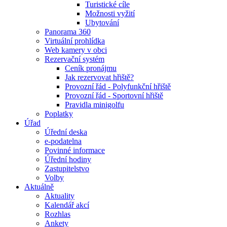
Turistické cíle
Možnosti vyžití
Ubytování
Panorama 360
Virtuální prohlídka
Web kamery v obci
Rezervační systém
Ceník pronájmu
Jak rezervovat hřiště?
Provozní řád - Polyfunkční hřiště
Provozní řád - Sportovní hřiště
Pravidla minigolfu
Poplatky
Úřad
Úřední deska
e-podatelna
Povinné informace
Úřední hodiny
Zastupitelstvo
Volby
Aktuálně
Aktuality
Kalendář akcí
Rozhlas
Ankety