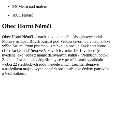
340
Metrů nad mořem
1805
Hektarů
Obec Horní Němčí
Obec Horní Němčí se nachází v pohraniční části jihovýchodní
Moravy na úpatí Bílých Karpat pod Velkou Javořinou v nadmořské
výšce 340 m. První písemnou zmínkou o obci je Zakládací listina
cisterciáckého kláštera ve Vizovicích z roku 1261, ve které je
uvedena jako jedna z hranic darovaných statků - "Nemtschi potok".
Za dlouhá staletí nadvlády šlechty se v pestré historii vystřídalo
v obci 22 šlechtických rodů, nejdéle z nich Liechtensteinové
a následkem majetkových poměrů obec patřila ke čtyřem panstvím
a šesti statkům.