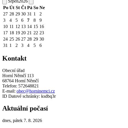
Srpen
2026
Po
Út
St
Čt
Pá
So
Ne
27
28
29
30
31
1
2
3
4
5
6
7
8
9
10
11
12
13
14
15
16
17
18
19
20
21
22
23
24
25
26
27
28
29
30
31
1
2
3
4
5
6
Kontakt
Obecní úřad
Horní Němčí 113
68764 Horní Němčí
Telefon: 572648821
E-mail:
obec@horninemci.cz
ID Datové schránky: ksdbq3r
Aktuální počasí
dnes, pátek 7. 8. 2026