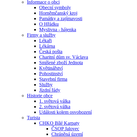
Informace o obci
Obecní symboly
Horněmčanský kroj
Památky a zajímavosti
O Hřádku
Myslivna - hájenka
Firmy a služby
Lékaři
Lékárna
Česká pošta
Charitní dům sv. Václava
Smíšené zboží Jednota
Květinářství
Pohostinství
Stavební firma
Služby
Jízdní řády
Historie obce
1. světová válka
2. světová válka
Události kolem osvobození
Turista
CHKO Bílé Karpaty
ČSOP Jalovec
Chráněná území