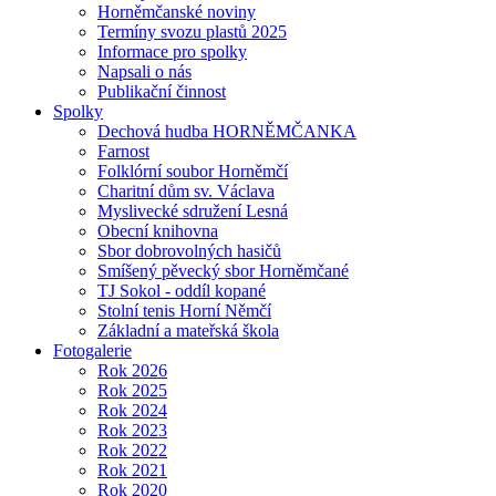
Horněmčanské noviny
Termíny svozu plastů 2025
Informace pro spolky
Napsali o nás
Publikační činnost
Spolky
Dechová hudba HORNĚMČANKA
Farnost
Folklórní soubor Horněmčí
Charitní dům sv. Václava
Myslivecké sdružení Lesná
Obecní knihovna
Sbor dobrovolných hasičů
Smíšený pěvecký sbor Horněmčané
TJ Sokol - oddíl kopané
Stolní tenis Horní Němčí
Základní a mateřská škola
Fotogalerie
Rok 2026
Rok 2025
Rok 2024
Rok 2023
Rok 2022
Rok 2021
Rok 2020