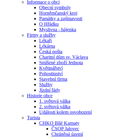
Informace o obci
Obecní symboly
Horněmčanský kroj
Památky a zajímavosti
O Hřádku
Myslivna - hájenka
Firmy a služby
Lékaři
Lékárna
Česká pošta
Charitní dům sv. Václava
Smíšené zboží Jednota
Květinářství
Pohostinství
Stavební firma
Služby
Jízdní řády
Historie obce
1. světová válka
2. světová válka
Události kolem osvobození
Turista
CHKO Bílé Karpaty
ČSOP Jalovec
Chráněná území