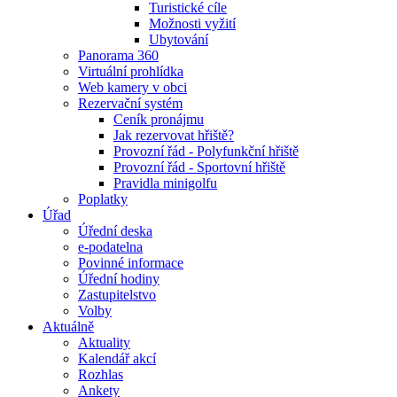
Turistické cíle
Možnosti vyžití
Ubytování
Panorama 360
Virtuální prohlídka
Web kamery v obci
Rezervační systém
Ceník pronájmu
Jak rezervovat hřiště?
Provozní řád - Polyfunkční hřiště
Provozní řád - Sportovní hřiště
Pravidla minigolfu
Poplatky
Úřad
Úřední deska
e-podatelna
Povinné informace
Úřední hodiny
Zastupitelstvo
Volby
Aktuálně
Aktuality
Kalendář akcí
Rozhlas
Ankety