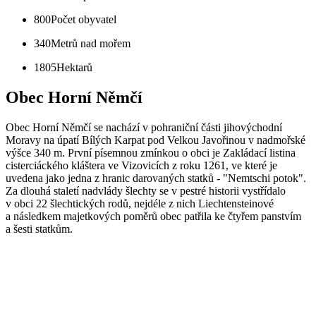
800
Počet obyvatel
340
Metrů nad mořem
1805
Hektarů
Obec Horní Němčí
Obec Horní Němčí se nachází v pohraniční části jihovýchodní
Moravy na úpatí Bílých Karpat pod Velkou Javořinou v nadmořské
výšce 340 m. První písemnou zmínkou o obci je Zakládací listina
cisterciáckého kláštera ve Vizovicích z roku 1261, ve které je
uvedena jako jedna z hranic darovaných statků - "Nemtschi potok".
Za dlouhá staletí nadvlády šlechty se v pestré historii vystřídalo
v obci 22 šlechtických rodů, nejdéle z nich Liechtensteinové
a následkem majetkových poměrů obec patřila ke čtyřem panstvím
a šesti statkům.