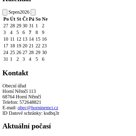
Srpen
2026
Po
Út
St
Čt
Pá
So
Ne
27
28
29
30
31
1
2
3
4
5
6
7
8
9
10
11
12
13
14
15
16
17
18
19
20
21
22
23
24
25
26
27
28
29
30
31
1
2
3
4
5
6
Kontakt
Obecní úřad
Horní Němčí 113
68764 Horní Němčí
Telefon: 572648821
E-mail:
obec@horninemci.cz
ID Datové schránky: ksdbq3r
Aktuální počasí