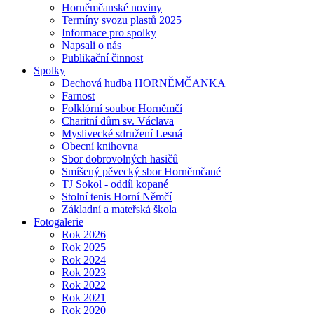
Horněmčanské noviny
Termíny svozu plastů 2025
Informace pro spolky
Napsali o nás
Publikační činnost
Spolky
Dechová hudba HORNĚMČANKA
Farnost
Folklórní soubor Horněmčí
Charitní dům sv. Václava
Myslivecké sdružení Lesná
Obecní knihovna
Sbor dobrovolných hasičů
Smíšený pěvecký sbor Horněmčané
TJ Sokol - oddíl kopané
Stolní tenis Horní Němčí
Základní a mateřská škola
Fotogalerie
Rok 2026
Rok 2025
Rok 2024
Rok 2023
Rok 2022
Rok 2021
Rok 2020